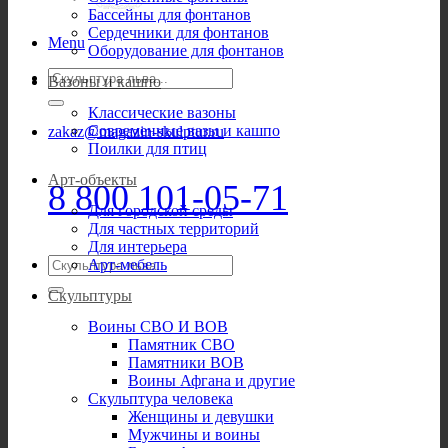
Бассейны для фонтанов
Сердечники для фонтанов
Menu
Оборудование для фонтанов
Искать:
Вазоны и кашпо
Классические вазоны
Современные вазы и кашпо
zakaz@magazin-skulptur.ru
Поилки для птиц
Арт-объекты
8 800 101-05-71
Для городской среды
Для частных территорий
Для интерьера
Искать:
Арт-мебель
Скульптуры
Воины СВО И ВОВ
Памятник СВО
Памятники ВОВ
Воины Афгана и другие
Скульптура человека
Женщины и девушки
Мужчины и воины