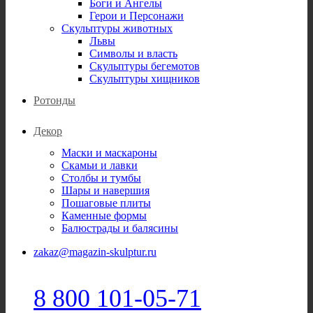
Боги и Ангелы
Герои и Персонажи
Скульптуры животных
Львы
Символы и власть
Скульптуры бегемотов
Скульптуры хищников
Ротонды
Декор
Маски и маскароны
Скамьи и лавки
Столбы и тумбы
Шары и навершия
Пошаговые плиты
Каменные формы
Балюстрады и балясины
zakaz@magazin-skulptur.ru
8 800 101-05-71