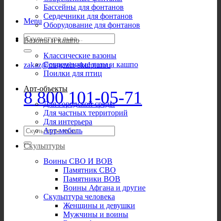
Бассейны для фонтанов
Сердечники для фонтанов
Menu
Оборудование для фонтанов
Искать:
Вазоны и кашпо
Классические вазоны
Современные вазы и кашпо
zakaz@magazin-skulptur.ru
Поилки для птиц
Арт-объекты
8 800 101-05-71
Для городской среды
Для частных территорий
Для интерьера
Искать:
Арт-мебель
Скульптуры
Воины СВО И ВОВ
Памятник СВО
Памятники ВОВ
Воины Афгана и другие
Скульптура человека
Женщины и девушки
Мужчины и воины