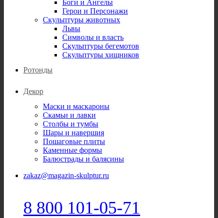
Боги и Ангелы
Герои и Персонажи
Скульптуры животных
Львы
Символы и власть
Скульптуры бегемотов
Скульптуры хищников
Ротонды
Декор
Маски и маскароны
Скамьи и лавки
Столбы и тумбы
Шары и навершия
Пошаговые плиты
Каменные формы
Балюстрады и балясины
zakaz@magazin-skulptur.ru
8 800 101-05-71