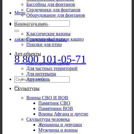
Бассейны для фонтанов
Сердечники для фонтанов
Menu
Оборудование для фонтанов
Искать:
Вазоны и кашпо
Классические вазоны
Современные вазы и кашпо
zakaz@magazin-skulptur.ru
Поилки для птиц
Арт-объекты
8 800 101-05-71
Для городской среды
Для частных территорий
Для интерьера
Искать:
Арт-мебель
Скульптуры
Воины СВО И ВОВ
Памятник СВО
Памятники ВОВ
Воины Афгана и другие
Скульптура человека
Женщины и девушки
Мужчины и воины