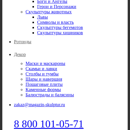
Боги и Ангелы
Герои и Персонажи
Скульптуры животных
Львы
Символы и власть
Скульптуры бегемотов
Скульптуры хищников
Ротонды
Декор
Маски и маскароны
Скамьи и лавки
Столбы и тумбы
Шары и навершия
Пошаговые плиты
Каменные формы
Балюстрады и балясины
zakaz@magazin-skulptur.ru
8 800 101-05-71