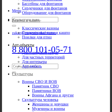
Бассейны для фонтанов
Сердечники для фонтанов
Menu
Оборудование для фонтанов
Искать:
Вазоны и кашпо
Классические вазоны
Современные вазы и кашпо
zakaz@magazin-skulptur.ru
Поилки для птиц
Арт-объекты
8 800 101-05-71
Для городской среды
Для частных территорий
Для интерьера
Искать:
Арт-мебель
Скульптуры
Воины СВО И ВОВ
Памятник СВО
Памятники ВОВ
Воины Афгана и другие
Скульптура человека
Женщины и девушки
Мужчины и воины