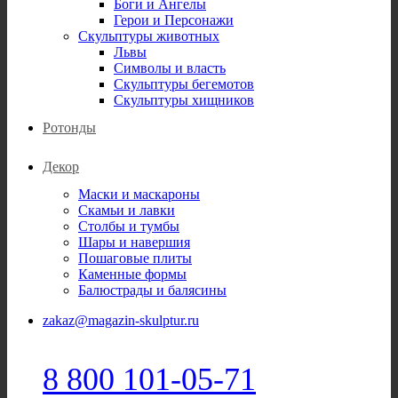
Боги и Ангелы
Герои и Персонажи
Скульптуры животных
Львы
Символы и власть
Скульптуры бегемотов
Скульптуры хищников
Ротонды
Декор
Маски и маскароны
Скамьи и лавки
Столбы и тумбы
Шары и навершия
Пошаговые плиты
Каменные формы
Балюстрады и балясины
zakaz@magazin-skulptur.ru
8 800 101-05-71