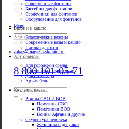
Современные фонтаны
Бассейны для фонтанов
Сердечники для фонтанов
Оборудование для фонтанов
Menu
Вазоны и кашпо
Искать:
Классические вазоны
Современные вазы и кашпо
Поилки для птиц
zakaz@magazin-skulptur.ru
Арт-объекты
Для городской среды
8 800 101-05-71
Для частных территорий
Для интерьера
Арт-мебель
Искать:
Скульптуры
Воины СВО И ВОВ
Памятник СВО
Памятники ВОВ
Воины Афгана и другие
Скульптура человека
Женщины и девушки