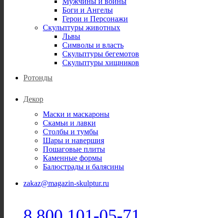
Мужчины и воины
Боги и Ангелы
Герои и Персонажи
Скульптуры животных
Львы
Символы и власть
Скульптуры бегемотов
Скульптуры хищников
Ротонды
Декор
Маски и маскароны
Скамьи и лавки
Столбы и тумбы
Шары и навершия
Пошаговые плиты
Каменные формы
Балюстрады и балясины
zakaz@magazin-skulptur.ru
8 800 101-05-71