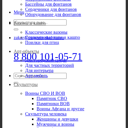
Бассейны для фонтанов
Сердечники для фонтанов
Menu
Оборудование для фонтанов
Искать:
Вазоны и кашпо
Классические вазоны
Современные вазы и кашпо
zakaz@magazin-skulptur.ru
Поилки для птиц
Арт-объекты
8 800 101-05-71
Для городской среды
Для частных территорий
Для интерьера
Искать:
Арт-мебель
Скульптуры
Воины СВО И ВОВ
Памятник СВО
Памятники ВОВ
Воины Афгана и другие
Скульптура человека
Женщины и девушки
Мужчины и воины