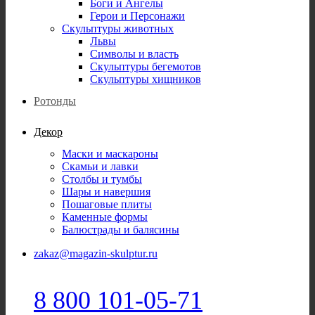
Боги и Ангелы
Герои и Персонажи
Скульптуры животных
Львы
Символы и власть
Скульптуры бегемотов
Скульптуры хищников
Ротонды
Декор
Маски и маскароны
Скамьи и лавки
Столбы и тумбы
Шары и навершия
Пошаговые плиты
Каменные формы
Балюстрады и балясины
zakaz@magazin-skulptur.ru
8 800 101-05-71