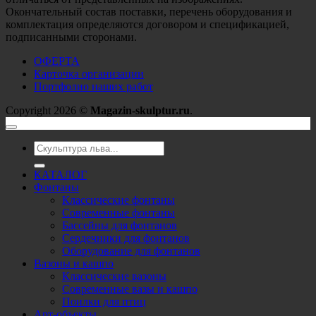
Окончательный состав поставки, перечень оборудования и
комплектация определяются договором и спецификацией,
подписанными сторонами.
ОФЕРТА
Карточка организации
Портфолио наших работ
Copyright 2026 ©
Magazin-skulptur.ru
.
Искать:
КАТАЛОГ
Фонтаны
Классические фонтаны
Современные фонтаны
Бассейны для фонтанов
Сердечники для фонтанов
Оборудование для фонтанов
Вазоны и кашпо
Классические вазоны
Современные вазы и кашпо
Поилки для птиц
Арт-объекты