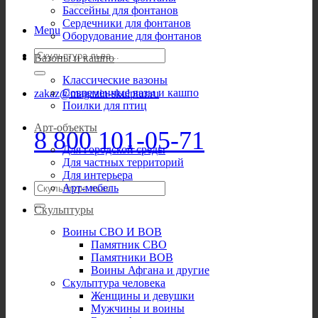
Бассейны для фонтанов
Сердечники для фонтанов
Menu
Оборудование для фонтанов
Искать:
Вазоны и кашпо
Классические вазоны
Современные вазы и кашпо
zakaz@magazin-skulptur.ru
Поилки для птиц
Арт-объекты
8 800 101-05-71
Для городской среды
Для частных территорий
Для интерьера
Искать:
Арт-мебель
Скульптуры
Воины СВО И ВОВ
Памятник СВО
Памятники ВОВ
Воины Афгана и другие
Скульптура человека
Женщины и девушки
Мужчины и воины