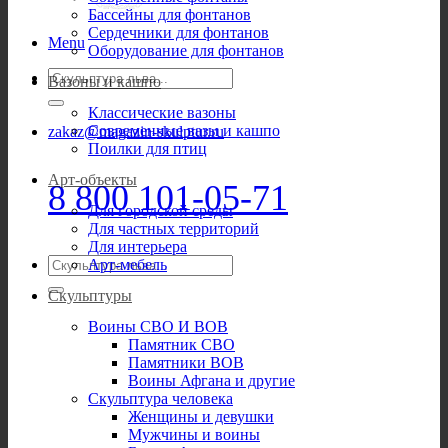
Бассейны для фонтанов
Сердечники для фонтанов
Menu
Оборудование для фонтанов
Искать:
Вазоны и кашпо
Классические вазоны
Современные вазы и кашпо
zakaz@magazin-skulptur.ru
Поилки для птиц
Арт-объекты
8 800 101-05-71
Для городской среды
Для частных территорий
Для интерьера
Искать:
Арт-мебель
Скульптуры
Воины СВО И ВОВ
Памятник СВО
Памятники ВОВ
Воины Афгана и другие
Скульптура человека
Женщины и девушки
Мужчины и воины