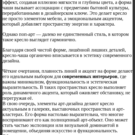
эффект, создавая иллюзию мягкости и глубины цвета, а форма
чаши вызывает ассоциации с предметами бытовой культуры,
переработанными в дизайнерском ключе. Это делает кресло
не просто элементом мебели, а эмоциональным акцентом,
который добавляет пространству энергии и характера.
Однако поп-арт — далеко не единственный стиль, в котором
такое кресло выглядит гармонично.
Благодаря своей чистой форме, лишённой лишних деталей,
кресло-чаша органично вписывается в эстетику современного
дизайна.
Чёткие очертания, плавность линий и акцент на форме делают
его идеальным выбором для
современных интерьеров
, где
важны минимализм, функциональность и эстетическая
выразительность. В таких пространствах кресло выполняет
роль динамичного акцента, который оживляет обстановку, не
перегружая её.
В свою очередь, элементы арт-дизайна делают кресло
актуальным в галереях, выставочных пространствах и арт-
кластерах. Его форма настолько выразительна, что многие
воспринимают его как полноценный арт-объект. Оно может
стать частью экспозиции или визуальной доминантой в
помещении, объединяя искусство и функциональность.