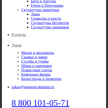
Боги и Ангелы
Герои и Персонажи
Скульптуры животных
Львы
Символы и власть
Скульптуры бегемотов
Скульптуры хищников
Ротонды
Декор
Маски и маскароны
Скамьи и лавки
Столбы и тумбы
Шары и навершия
Пошаговые плиты
Каменные формы
Балюстрады и балясины
zakaz@magazin-skulptur.ru
8 800 101-05-71