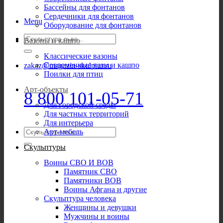
Бассейны для фонтанов
Сердечники для фонтанов
Menu
Оборудование для фонтанов
Искать:
Вазоны и кашпо
Классические вазоны
Современные вазы и кашпо
zakaz@magazin-skulptur.ru
Поилки для птиц
Арт-объекты
8 800 101-05-71
Для городской среды
Для частных территорий
Для интерьера
Искать:
Арт-мебель
Скульптуры
Воины СВО И ВОВ
Памятник СВО
Памятники ВОВ
Воины Афгана и другие
Скульптура человека
Женщины и девушки
Мужчины и воины