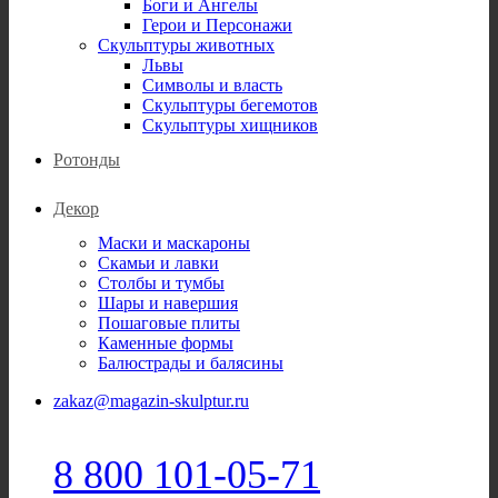
Боги и Ангелы
Герои и Персонажи
Скульптуры животных
Львы
Символы и власть
Скульптуры бегемотов
Скульптуры хищников
Ротонды
Декор
Маски и маскароны
Скамьи и лавки
Столбы и тумбы
Шары и навершия
Пошаговые плиты
Каменные формы
Балюстрады и балясины
zakaz@magazin-skulptur.ru
8 800 101-05-71