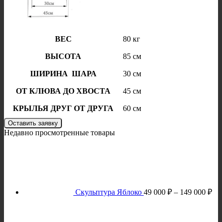
ВЕС
80 кг
ВЫСОТА
85 см
ШИРИНА ШАРА
30 см
ОТ КЛЮВА ДО ХВОСТА
45 см
КРЫЛЬЯ ДРУГ ОТ ДРУГА
60 см
Оставить заявку
Недавно просмотренные товары
Ди
це
49
00
–
Скульптура Яблоко
49 000
₽
–
149 000
₽
14
00