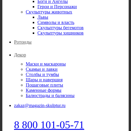
Боги и Ангелы
Герои и Персонажи
Скульптуры животных
Львы
Символы и власть
Скульптуры бегемотов
Скульптуры хищников
Ротонды
Декор
Маски и маскароны
Скамьи и лавки
Столбы и тумбы
Шары и навершия
Пошаговые плиты
Каменные формы
Балюстрады и балясины
zakaz@magazin-skulptur.ru
8 800 101-05-71