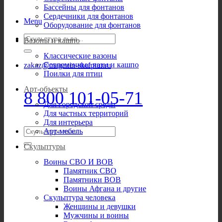
Бассейны для фонтанов
Сердечники для фонтанов
Menu
Оборудование для фонтанов
Искать:
Вазоны и кашпо
Классические вазоны
Современные вазы и кашпо
zakaz@magazin-skulptur.ru
Поилки для птиц
Арт-объекты
8 800 101-05-71
Для городской среды
Для частных территорий
Для интерьера
Искать:
Арт-мебель
Скульптуры
Воины СВО И ВОВ
Памятник СВО
Памятники ВОВ
Воины Афгана и другие
Скульптура человека
Женщины и девушки
Мужчины и воины