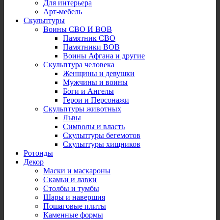
Для интерьера
Арт-мебель
Скульптуры
Воины СВО И ВОВ
Памятник СВО
Памятники ВОВ
Воины Афгана и другие
Скульптура человека
Женщины и девушки
Мужчины и воины
Боги и Ангелы
Герои и Персонажи
Скульптуры животных
Львы
Символы и власть
Скульптуры бегемотов
Скульптуры хищников
Ротонды
Декор
Маски и маскароны
Скамьи и лавки
Столбы и тумбы
Шары и навершия
Пошаговые плиты
Каменные формы