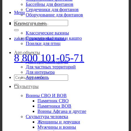
Бассейны для фонтанов
Сердечники для фонтанов
Menu
Оборудование для фонтанов
Искать:
Вазоны и кашпо
Классические вазоны
Современные вазы и кашпо
zakaz@magazin-skulptur.ru
Поилки для птиц
Арт-объекты
8 800 101-05-71
Для городской среды
Для частных территорий
Для интерьера
Искать:
Арт-мебель
Скульптуры
Воины СВО И ВОВ
Памятник СВО
Памятники ВОВ
Воины Афгана и другие
Скульптура человека
Женщины и девушки
Мужчины и воины