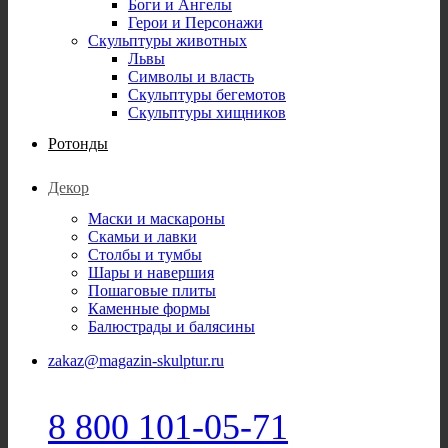
Боги и Ангелы
Герои и Персонажи
Скульптуры животных
Львы
Символы и власть
Скульптуры бегемотов
Скульптуры хищников
Ротонды
Декор
Маски и маскароны
Скамьи и лавки
Столбы и тумбы
Шары и навершия
Пошаговые плиты
Каменные формы
Балюстрады и балясины
zakaz@magazin-skulptur.ru
8 800 101-05-71