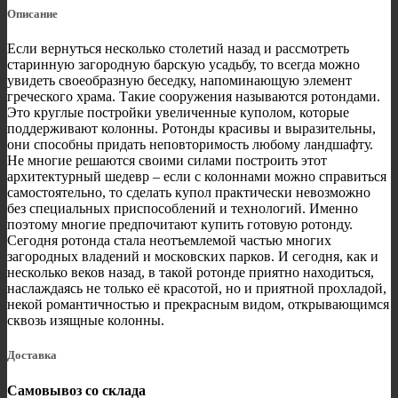
Описание
Если вернуться несколько столетий назад и рассмотреть
старинную загородную барскую усадьбу, то всегда можно
увидеть своеобразную беседку, напоминающую элемент
греческого храма. Такие сооружения называются ротондами.
Это круглые постройки увеличенные куполом, которые
поддерживают колонны. Ротонды красивы и выразительны,
они способны придать неповторимость любому ландшафту.
Не многие решаются своими силами построить этот
архитектурный шедевр – если с колоннами можно справиться
самостоятельно, то сделать купол практически невозможно
без специальных приспособлений и технологий. Именно
поэтому многие предпочитают купить готовую ротонду.
Сегодня ротонда стала неотъемлемой частью многих
загородных владений и московских парков. И сегодня, как и
несколько веков назад, в такой ротонде приятно находиться,
наслаждаясь не только её красотой, но и приятной прохладой,
некой романтичностью и прекрасным видом, открывающимся
сквозь изящные колонны.
Доставка
Самовывоз со склада