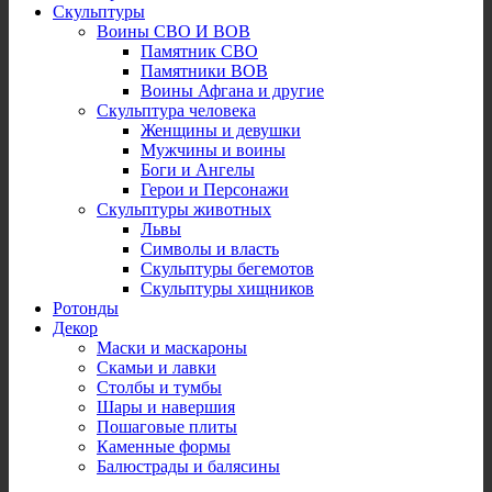
Скульптуры
Воины СВО И ВОВ
Памятник СВО
Памятники ВОВ
Воины Афгана и другие
Скульптура человека
Женщины и девушки
Мужчины и воины
Боги и Ангелы
Герои и Персонажи
Скульптуры животных
Львы
Символы и власть
Скульптуры бегемотов
Скульптуры хищников
Ротонды
Декор
Маски и маскароны
Скамьи и лавки
Столбы и тумбы
Шары и навершия
Пошаговые плиты
Каменные формы
Балюстрады и балясины