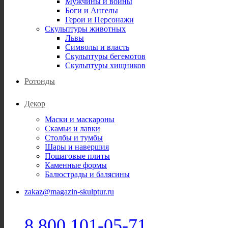
Мужчины и воины
Боги и Ангелы
Герои и Персонажи
Скульптуры животных
Львы
Символы и власть
Скульптуры бегемотов
Скульптуры хищников
Ротонды
Декор
Маски и маскароны
Скамьи и лавки
Столбы и тумбы
Шары и навершия
Пошаговые плиты
Каменные формы
Балюстрады и балясины
zakaz@magazin-skulptur.ru
8 800 101-05-71