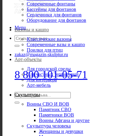
Современные фонтаны
Бассейны для фонтанов
Сердечники для фонтанов
Оборудование для фонтанов
Menu
Вазоны и кашпо
Искать:
Классические вазоны
Современные вазы и кашпо
Поилки для птиц
zakaz@magazin-skulptur.ru
Арт-объекты
Для городской среды
8 800 101-05-71
Для частных территорий
Для интерьера
Арт-мебель
Искать:
Скульптуры
Воины СВО И ВОВ
Памятник СВО
Памятники ВОВ
Воины Афгана и другие
Скульптура человека
Женщины и девушки