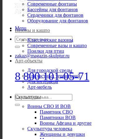
Современные фонтаны
Бассейны для фонтанов
Сердечники для фонтанов
Оборудование для фонтанов
Menu
Вазоны и кашпо
Искать:
Классические вазоны
Современные вазы и кашпо
Поилки для птиц
zakaz@magazin-skulptur.ru
Арт-объекты
Для городской среды
8 800 101-05-71
Для частных территорий
Для интерьера
Арт-мебель
Искать:
Скульптуры
Воины СВО И ВОВ
Памятник СВО
Памятники ВОВ
Воины Афгана и другие
Скульптура человека
Женщины и девушки