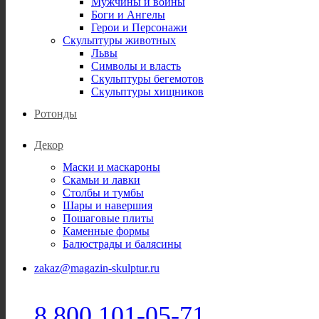
Мужчины и воины
Боги и Ангелы
Герои и Персонажи
Скульптуры животных
Львы
Символы и власть
Скульптуры бегемотов
Скульптуры хищников
Ротонды
Декор
Маски и маскароны
Скамьи и лавки
Столбы и тумбы
Шары и навершия
Пошаговые плиты
Каменные формы
Балюстрады и балясины
zakaz@magazin-skulptur.ru
8 800 101-05-71