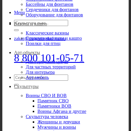
Бассейны для фонтанов
Сердечники для фонтанов
Menu
Оборудование для фонтанов
Искать:
Вазоны и кашпо
Классические вазоны
Современные вазы и кашпо
zakaz@magazin-skulptur.ru
Поилки для птиц
Арт-объекты
8 800 101-05-71
Для городской среды
Для частных территорий
Для интерьера
Искать:
Арт-мебель
Скульптуры
Воины СВО И ВОВ
Памятник СВО
Памятники ВОВ
Воины Афгана и другие
Скульптура человека
Женщины и девушки
Мужчины и воины