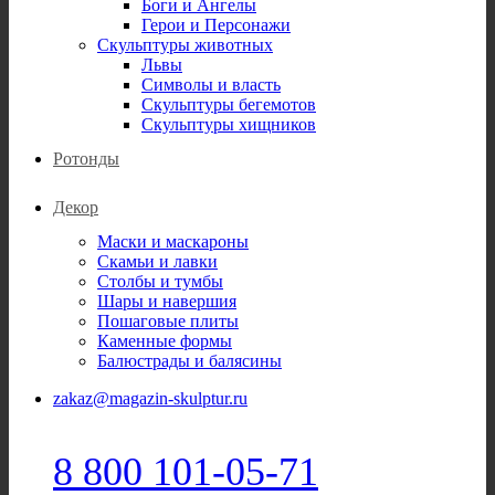
Боги и Ангелы
Герои и Персонажи
Скульптуры животных
Львы
Символы и власть
Скульптуры бегемотов
Скульптуры хищников
Ротонды
Декор
Маски и маскароны
Скамьи и лавки
Столбы и тумбы
Шары и навершия
Пошаговые плиты
Каменные формы
Балюстрады и балясины
zakaz@magazin-skulptur.ru
8 800 101-05-71