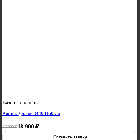
Вазоны и кашпо
Кашпо Даллас Ø40 H60 см
Первоначальная цена составляла 36 900 ₽.
Текущая цена: 18 900 ₽.
18 900
₽
36 900
₽
Оставить заявку