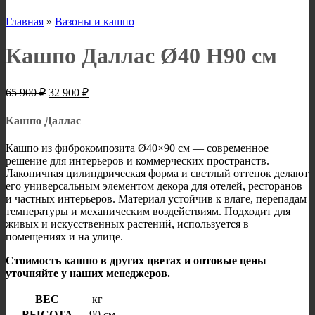
Главная
»
Вазоны и кашпо
Кашпо Даллас Ø40 H90 см
Первоначальная
Текущая
65 900
₽
32 900
₽
цена
цена:
составляла
32
Кашпо Даллас
65
900 ₽.
900 ₽.
Кашпо из фиброкомпозита Ø40×90 см — современное
решение для интерьеров и коммерческих пространств.
Лаконичная цилиндрическая форма и светлый оттенок делают
его универсальным элементом декора для отелей, ресторанов
и частных интерьеров. Материал устойчив к влаге, перепадам
температуры и механическим воздействиям. Подходит для
живых и искусственных растений, используется в
помещениях и на улице.
Стоимость кашпо в других цветах и оптовые цены
уточняйте у наших менеджеров.
ВЕС
кг
ВЫСОТА
90 см