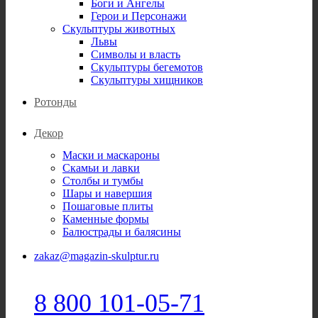
Боги и Ангелы
Герои и Персонажи
Скульптуры животных
Львы
Символы и власть
Скульптуры бегемотов
Скульптуры хищников
Ротонды
Декор
Маски и маскароны
Скамьи и лавки
Столбы и тумбы
Шары и навершия
Пошаговые плиты
Каменные формы
Балюстрады и балясины
zakaz@magazin-skulptur.ru
8 800 101-05-71