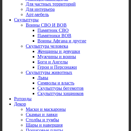
Для частных территорий
Для интерьера
Арт-мебель
Скульптуры
Воины СВО И ВОВ
Памятник СВО
Памятники ВОВ
Воины Афгана и другие
Скульптура человека
Женщины и девушки
Мужчины и воины
Боги и Ангелы
Герои и Персонажи
Скульптуры животных
Львы
Символы и власть
Скульптуры бегемотов
Скульптуры хищников
Ротонды
Декор
Маски и маскароны
Скамьи и лавки
Столбы и тумбы
Шары и навершия
Пошаговые плиты