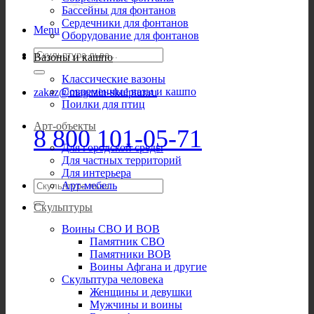
Бассейны для фонтанов
Сердечники для фонтанов
Menu
Оборудование для фонтанов
Искать:
Вазоны и кашпо
Классические вазоны
Современные вазы и кашпо
zakaz@magazin-skulptur.ru
Поилки для птиц
Арт-объекты
8 800 101-05-71
Для городской среды
Для частных территорий
Для интерьера
Искать:
Арт-мебель
Скульптуры
Воины СВО И ВОВ
Памятник СВО
Памятники ВОВ
Воины Афгана и другие
Скульптура человека
Женщины и девушки
Мужчины и воины