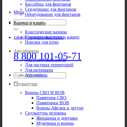
Бассейны для фонтанов
Сердечники для фонтанов
Menu
Оборудование для фонтанов
Искать:
Вазоны и кашпо
Классические вазоны
Современные вазы и кашпо
zakaz@magazin-skulptur.ru
Поилки для птиц
Арт-объекты
8 800 101-05-71
Для городской среды
Для частных территорий
Для интерьера
Искать:
Арт-мебель
Скульптуры
Воины СВО И ВОВ
Памятник СВО
Памятники ВОВ
Воины Афгана и другие
Скульптура человека
Женщины и девушки
Мужчины и воины