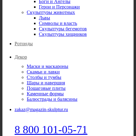
Боги и Ангелы
Герои и Персонажи
Скульптуры животных
Львы
Символы и власть
Скульптуры бегемотов
Скульптуры хищников
Ротонды
Декор
Маски и маскароны
Скамьи и лавки
Столбы и тумбы
Шары и навершия
Пошаговые плиты
Каменные формы
Балюстрады и балясины
zakaz@magazin-skulptur.ru
8 800 101-05-71