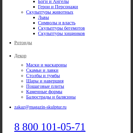
Боги и Ангелы
Герои и Персонажи
Скульптуры животных
Львы
Символы и власть
Скульптуры бегемотов
Скульптуры хищников
Ротонды
Декор
Маски и маскароны
Скамьи и лавки
Столбы и тумбы
Шары и навершия
Пошаговые плиты
Каменные формы
Балюстрады и балясины
zakaz@magazin-skulptur.ru
8 800 101-05-71