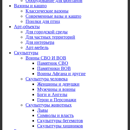
Оборудование для фонтанов
Вазоны и кашпо
Классические вазоны
Современные вазы и кашпо
Поилки для птиц
Арт-объекты
Для городской среды
Для частных территорий
Для интерьера
Арт-мебель
Скульптуры
Воины СВО И ВОВ
Памятник СВО
Памятники ВОВ
Воины Афгана и другие
Скульптура человека
Женщины и девушки
Мужчины и воины
Боги и Ангелы
Герои и Персонажи
Скульптуры животных
Львы
Символы и власть
Скульптуры бегемотов
Скульптуры хищников