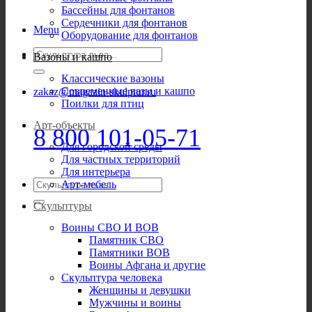
Бассейны для фонтанов
Сердечники для фонтанов
Menu
Оборудование для фонтанов
Искать:
Вазоны и кашпо
Классические вазоны
Современные вазы и кашпо
zakaz@magazin-skulptur.ru
Поилки для птиц
Арт-объекты
8 800 101-05-71
Для городской среды
Для частных территорий
Для интерьера
Искать:
Арт-мебель
Скульптуры
Воины СВО И ВОВ
Памятник СВО
Памятники ВОВ
Воины Афгана и другие
Скульптура человека
Женщины и девушки
Мужчины и воины