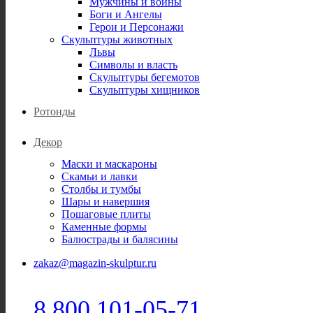
Мужчины и воины
Боги и Ангелы
Герои и Персонажи
Скульптуры животных
Львы
Символы и власть
Скульптуры бегемотов
Скульптуры хищников
Ротонды
Декор
Маски и маскароны
Скамьи и лавки
Столбы и тумбы
Шары и навершия
Пошаговые плиты
Каменные формы
Балюстрады и балясины
zakaz@magazin-skulptur.ru
8 800 101-05-71