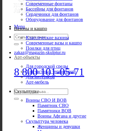
Современные фонтаны
Бассейны для фонтанов
Сердечники для фонтанов
Оборудование для фонтанов
Menu
Вазоны и кашпо
Искать:
Классические вазоны
Современные вазы и кашпо
Поилки для птиц
zakaz@magazin-skulptur.ru
Арт-объекты
Для городской среды
8 800 101-05-71
Для частных территорий
Для интерьера
Арт-мебель
Искать:
Скульптуры
Воины СВО И ВОВ
Памятник СВО
Памятники ВОВ
Воины Афгана и другие
Скульптура человека
Женщины и девушки