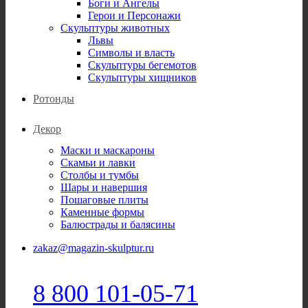
Боги и Ангелы
Герои и Персонажи
Скульптуры животных
Львы
Символы и власть
Скульптуры бегемотов
Скульптуры хищников
Ротонды
Декор
Маски и маскароны
Скамьи и лавки
Столбы и тумбы
Шары и навершия
Пошаговые плиты
Каменные формы
Балюстрады и балясины
zakaz@magazin-skulptur.ru
8 800 101-05-71