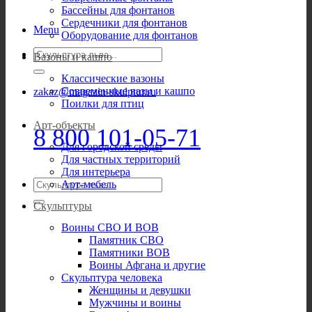
Бассейны для фонтанов
Сердечники для фонтанов
Menu
Оборудование для фонтанов
Искать:
Вазоны и кашпо
Классические вазоны
Современные вазы и кашпо
zakaz@magazin-skulptur.ru
Поилки для птиц
Арт-объекты
8 800 101-05-71
Для городской среды
Для частных территорий
Для интерьера
Искать:
Арт-мебель
Скульптуры
Воины СВО И ВОВ
Памятник СВО
Памятники ВОВ
Воины Афгана и другие
Скульптура человека
Женщины и девушки
Мужчины и воины