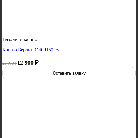
Вазоны и кашпо
Кашпо Берлин Ø40 H50 см
Первоначальная цена составляла 23 900 ₽.
Текущая цена: 12 900 ₽.
12 900
₽
23 900
₽
Оставить заявку