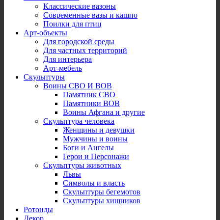
Классические вазоны
Современные вазы и кашпо
Поилки для птиц
Арт-объекты
Для городской среды
Для частных территорий
Для интерьера
Арт-мебель
Скульптуры
Воины СВО И ВОВ
Памятник СВО
Памятники ВОВ
Воины Афгана и другие
Скульптура человека
Женщины и девушки
Мужчины и воины
Боги и Ангелы
Герои и Персонажи
Скульптуры животных
Львы
Символы и власть
Скульптуры бегемотов
Скульптуры хищников
Ротонды
Декор