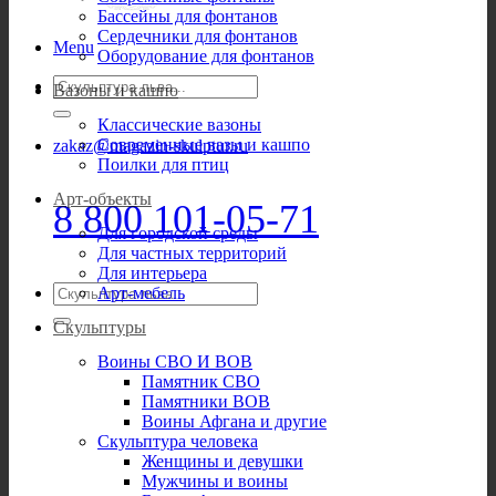
Бассейны для фонтанов
Сердечники для фонтанов
Menu
Оборудование для фонтанов
Искать:
Вазоны и кашпо
Классические вазоны
Современные вазы и кашпо
zakaz@magazin-skulptur.ru
Поилки для птиц
Арт-объекты
8 800 101-05-71
Для городской среды
Для частных территорий
Для интерьера
Искать:
Арт-мебель
Скульптуры
Воины СВО И ВОВ
Памятник СВО
Памятники ВОВ
Воины Афгана и другие
Скульптура человека
Женщины и девушки
Мужчины и воины