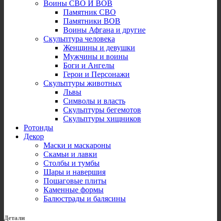
Воины СВО И ВОВ
Памятник СВО
Памятники ВОВ
Воины Афгана и другие
Скульптура человека
Женщины и девушки
Мужчины и воины
Боги и Ангелы
Герои и Персонажи
Скульптуры животных
Львы
Символы и власть
Скульптуры бегемотов
Скульптуры хищников
Ротонды
Декор
Маски и маскароны
Скамьи и лавки
Столбы и тумбы
Шары и навершия
Пошаговые плиты
Каменные формы
Балюстрады и балясины
Детали