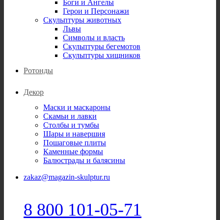
Боги и Ангелы
Герои и Персонажи
Скульптуры животных
Львы
Символы и власть
Скульптуры бегемотов
Скульптуры хищников
Ротонды
Декор
Маски и маскароны
Скамьи и лавки
Столбы и тумбы
Шары и навершия
Пошаговые плиты
Каменные формы
Балюстрады и балясины
zakaz@magazin-skulptur.ru
8 800 101-05-71