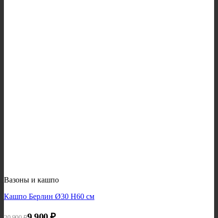
Вазоны и кашпо
Кашпо Берлин Ø30 H60 см
Первоначальная цена составляла 20 900 ₽.
Текущая цена: 9 900 ₽.
9 900
₽
20 900
₽