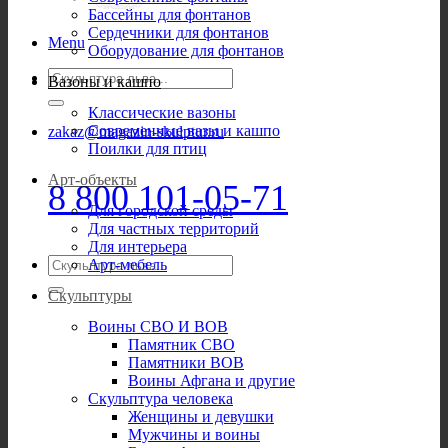
Бассейны для фонтанов
Сердечники для фонтанов
Menu
Оборудование для фонтанов
Искать:
Вазоны и кашпо
Классические вазоны
Современные вазы и кашпо
zakaz@magazin-skulptur.ru
Поилки для птиц
Арт-объекты
8 800 101-05-71
Для городской среды
Для частных территорий
Для интерьера
Искать:
Арт-мебель
Скульптуры
Воины СВО И ВОВ
Памятник СВО
Памятники ВОВ
Воины Афгана и другие
Скульптура человека
Женщины и девушки
Мужчины и воины