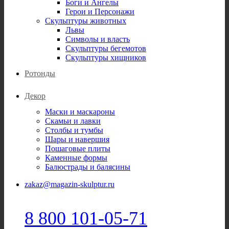
Боги и Ангелы
Герои и Персонажи
Скульптуры животных
Львы
Символы и власть
Скульптуры бегемотов
Скульптуры хищников
Ротонды
Декор
Маски и маскароны
Скамьи и лавки
Столбы и тумбы
Шары и навершия
Пошаговые плиты
Каменные формы
Балюстрады и балясины
zakaz@magazin-skulptur.ru
8 800 101-05-71