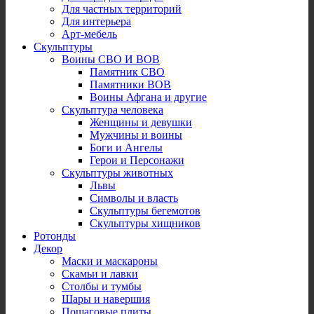
Для частных территорий
Для интерьера
Арт-мебель
Скульптуры
Воины СВО И ВОВ
Памятник СВО
Памятники ВОВ
Воины Афгана и другие
Скульптура человека
Женщины и девушки
Мужчины и воины
Боги и Ангелы
Герои и Персонажи
Скульптуры животных
Львы
Символы и власть
Скульптуры бегемотов
Скульптуры хищников
Ротонды
Декор
Маски и маскароны
Скамьи и лавки
Столбы и тумбы
Шары и навершия
Пошаговые плиты