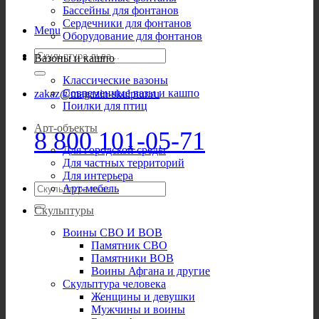
Бассейны для фонтанов
Сердечники для фонтанов
Menu
Оборудование для фонтанов
Искать:
Вазоны и кашпо
Классические вазоны
Современные вазы и кашпо
zakaz@magazin-skulptur.ru
Поилки для птиц
Арт-объекты
8 800 101-05-71
Для городской среды
Для частных территорий
Для интерьера
Искать:
Арт-мебель
Скульптуры
Воины СВО И ВОВ
Памятник СВО
Памятники ВОВ
Воины Афгана и другие
Скульптура человека
Женщины и девушки
Мужчины и воины