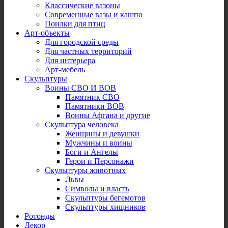
Классические вазоны
Современные вазы и кашпо
Поилки для птиц
Арт-объекты
Для городской среды
Для частных территорий
Для интерьера
Арт-мебель
Скульптуры
Воины СВО И ВОВ
Памятник СВО
Памятники ВОВ
Воины Афгана и другие
Скульптура человека
Женщины и девушки
Мужчины и воины
Боги и Ангелы
Герои и Персонажи
Скульптуры животных
Львы
Символы и власть
Скульптуры бегемотов
Скульптуры хищников
Ротонды
Декор