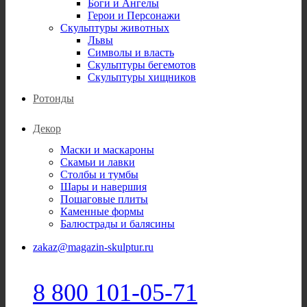
Боги и Ангелы
Герои и Персонажи
Скульптуры животных
Львы
Символы и власть
Скульптуры бегемотов
Скульптуры хищников
Ротонды
Декор
Маски и маскароны
Скамьи и лавки
Столбы и тумбы
Шары и навершия
Пошаговые плиты
Каменные формы
Балюстрады и балясины
zakaz@magazin-skulptur.ru
8 800 101-05-71