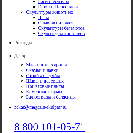
Боги и Ангелы
Герои и Персонажи
Скульптуры животных
Львы
Символы и власть
Скульптуры бегемотов
Скульптуры хищников
Ротонды
Декор
Маски и маскароны
Скамьи и лавки
Столбы и тумбы
Шары и навершия
Пошаговые плиты
Каменные формы
Балюстрады и балясины
zakaz@magazin-skulptur.ru
8 800 101-05-71