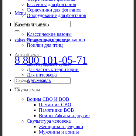
Бассейны для фонтанов
Сердечники для фонтанов
Menu
Оборудование для фонтанов
Искать:
Вазоны и кашпо
Классические вазоны
Современные вазы и кашпо
zakaz@magazin-skulptur.ru
Поилки для птиц
Арт-объекты
8 800 101-05-71
Для городской среды
Для частных территорий
Для интерьера
Искать:
Арт-мебель
Скульптуры
Воины СВО И ВОВ
Памятник СВО
Памятники ВОВ
Воины Афгана и другие
Скульптура человека
Женщины и девушки
Мужчины и воины