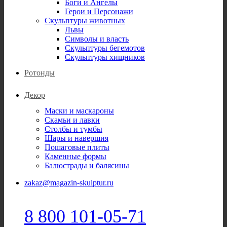
Боги и Ангелы
Герои и Персонажи
Скульптуры животных
Львы
Символы и власть
Скульптуры бегемотов
Скульптуры хищников
Ротонды
Декор
Маски и маскароны
Скамьи и лавки
Столбы и тумбы
Шары и навершия
Пошаговые плиты
Каменные формы
Балюстрады и балясины
zakaz@magazin-skulptur.ru
8 800 101-05-71