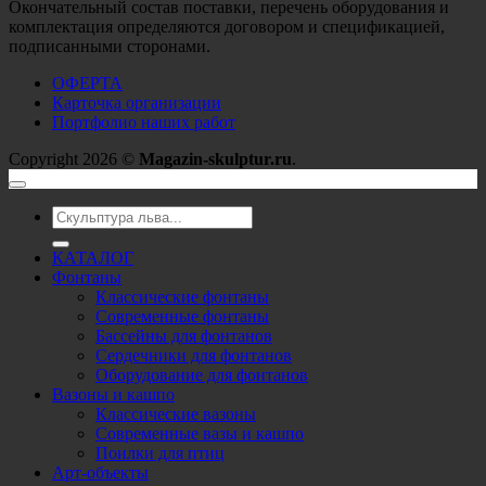
Окончательный состав поставки, перечень оборудования и
комплектация определяются договором и спецификацией,
подписанными сторонами.
ОФЕРТА
Карточка организации
Портфолио наших работ
Copyright 2026 ©
Magazin-skulptur.ru
.
Искать:
КАТАЛОГ
Фонтаны
Классические фонтаны
Современные фонтаны
Бассейны для фонтанов
Сердечники для фонтанов
Оборудование для фонтанов
Вазоны и кашпо
Классические вазоны
Современные вазы и кашпо
Поилки для птиц
Арт-объекты