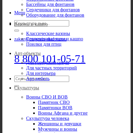
Бассейны для фонтанов
Сердечники для фонтанов
Menu
Оборудование для фонтанов
Искать:
Вазоны и кашпо
Классические вазоны
Современные вазы и кашпо
zakaz@magazin-skulptur.ru
Поилки для птиц
Арт-объекты
8 800 101-05-71
Для городской среды
Для частных территорий
Для интерьера
Искать:
Арт-мебель
Скульптуры
Воины СВО И ВОВ
Памятник СВО
Памятники ВОВ
Воины Афгана и другие
Скульптура человека
Женщины и девушки
Мужчины и воины