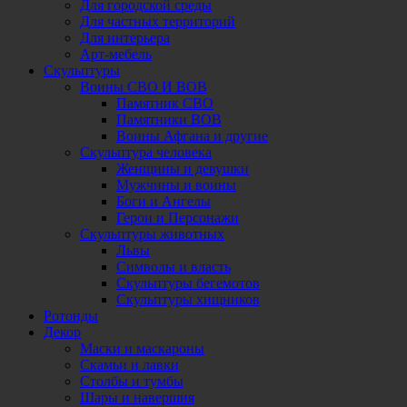
Для городской среды
Для частных территорий
Для интерьера
Арт-мебель
Скульптуры
Воины СВО И ВОВ
Памятник СВО
Памятники ВОВ
Воины Афгана и другие
Скульптура человека
Женщины и девушки
Мужчины и воины
Боги и Ангелы
Герои и Персонажи
Скульптуры животных
Львы
Символы и власть
Скульптуры бегемотов
Скульптуры хищников
Ротонды
Декор
Маски и маскароны
Скамьи и лавки
Столбы и тумбы
Шары и навершия