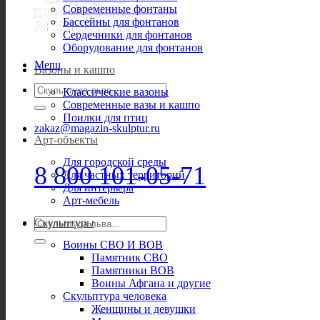
Современные фонтаны
Бассейны для фонтанов
Сердечники для фонтанов
Оборудование для фонтанов
Menu
Вазоны и кашпо
Искать:
Классические вазоны
Современные вазы и кашпо
Поилки для птиц
zakaz@magazin-skulptur.ru
Арт-объекты
Для городской среды
8 800 101-05-71
Для частных территорий
Для интерьера
Арт-мебель
Искать:
Скульптуры
Воины СВО И ВОВ
Памятник СВО
Памятники ВОВ
Воины Афгана и другие
Скульптура человека
Женщины и девушки