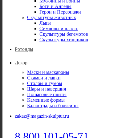
Мужчины и воины
Боги и Ангелы
Герои и Персонажи
Скульптуры животных
Львы
Символы и власть
Скульптуры бегемотов
Скульптуры хищников
Ротонды
Декор
Маски и маскароны
Скамьи и лавки
Столбы и тумбы
Шары и навершия
Пошаговые плиты
Каменные формы
Балюстрады и балясины
zakaz@magazin-skulptur.ru
8 800 101-05-71