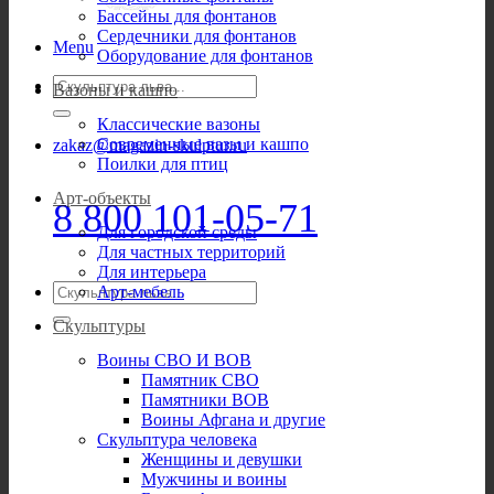
Бассейны для фонтанов
Сердечники для фонтанов
Menu
Оборудование для фонтанов
Искать:
Вазоны и кашпо
Классические вазоны
Современные вазы и кашпо
zakaz@magazin-skulptur.ru
Поилки для птиц
Арт-объекты
8 800 101-05-71
Для городской среды
Для частных территорий
Для интерьера
Искать:
Арт-мебель
Скульптуры
Воины СВО И ВОВ
Памятник СВО
Памятники ВОВ
Воины Афгана и другие
Скульптура человека
Женщины и девушки
Мужчины и воины