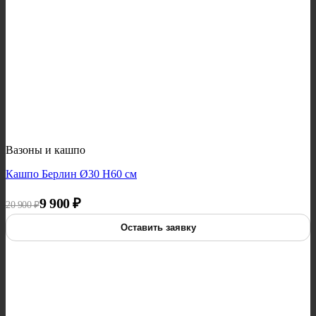
Вазоны и кашпо
Кашпо Берлин Ø30 H60 см
Первоначальная цена составляла 20 900 ₽.
Текущая цена: 9 900 ₽.
9 900
₽
20 900
₽
Оставить заявку