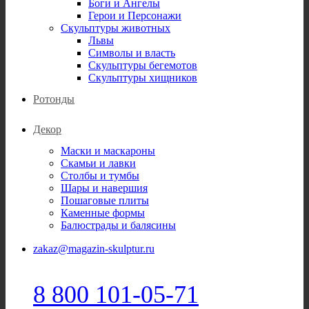
Боги и Ангелы
Герои и Персонажи
Скульптуры животных
Львы
Символы и власть
Скульптуры бегемотов
Скульптуры хищников
Ротонды
Декор
Маски и маскароны
Скамьи и лавки
Столбы и тумбы
Шары и навершия
Пошаговые плиты
Каменные формы
Балюстрады и балясины
zakaz@magazin-skulptur.ru
8 800 101-05-71