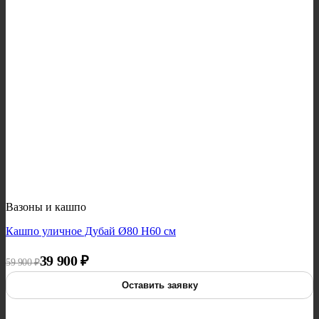
Вазоны и кашпо
Кашпо уличное Дубай Ø80 H60 см
Первоначальная цена составляла 59 900 ₽.
Текущая цена: 39 900 ₽.
39 900
₽
59 900
₽
Оставить заявку