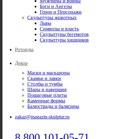
Мужчины и воины
Боги и Ангелы
Герои и Персонажи
Скульптуры животных
Львы
Символы и власть
Скульптуры бегемотов
Скульптуры хищников
Ротонды
Декор
Маски и маскароны
Скамьи и лавки
Столбы и тумбы
Шары и навершия
Пошаговые плиты
Каменные формы
Балюстрады и балясины
zakaz@magazin-skulptur.ru
8 800 101-05-71