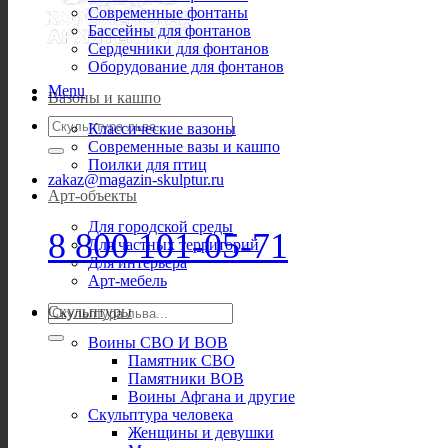
Современные фонтаны
Бассейны для фонтанов
Сердечники для фонтанов
Оборудование для фонтанов
Menu
Вазоны и кашпо
Искать:
Классические вазоны
Современные вазы и кашпо
Поилки для птиц
zakaz@magazin-skulptur.ru
Арт-объекты
Для городской среды
8 800 101-05-71
Для частных территорий
Для интерьера
Арт-мебель
Искать:
Скульптуры
Воины СВО И ВОВ
Памятник СВО
Памятники ВОВ
Воины Афгана и другие
Скульптура человека
Женщины и девушки