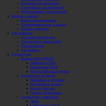
Бассейны для фонтанов
Сердечники для фонтанов
Оборудование для фонтанов
Вазоны и кашпо
Классические вазоны
Современные вазы и кашпо
Поилки для птиц
Арт-объекты
Для городской среды
Для частных территорий
Для интерьера
Арт-мебель
Скульптуры
Воины СВО И ВОВ
Памятник СВО
Памятники ВОВ
Воины Афгана и другие
Скульптура человека
Женщины и девушки
Мужчины и воины
Боги и Ангелы
Герои и Персонажи
Скульптуры животных
Львы
Символы и власть