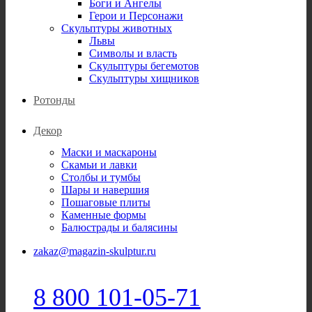
Боги и Ангелы
Герои и Персонажи
Скульптуры животных
Львы
Символы и власть
Скульптуры бегемотов
Скульптуры хищников
Ротонды
Декор
Маски и маскароны
Скамьи и лавки
Столбы и тумбы
Шары и навершия
Пошаговые плиты
Каменные формы
Балюстрады и балясины
zakaz@magazin-skulptur.ru
8 800 101-05-71