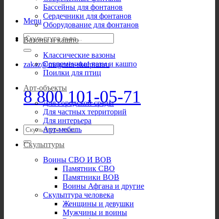
Бассейны для фонтанов
Сердечники для фонтанов
Menu
Оборудование для фонтанов
Искать:
Вазоны и кашпо
Классические вазоны
Современные вазы и кашпо
zakaz@magazin-skulptur.ru
Поилки для птиц
Арт-объекты
8 800 101-05-71
Для городской среды
Для частных территорий
Для интерьера
Искать:
Арт-мебель
Скульптуры
Воины СВО И ВОВ
Памятник СВО
Памятники ВОВ
Воины Афгана и другие
Скульптура человека
Женщины и девушки
Мужчины и воины