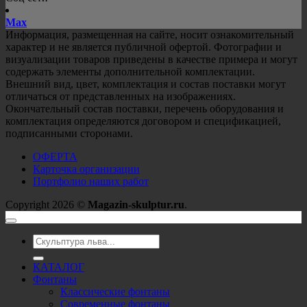
Mах
Информация, размещенная на сайте, носит ознакомительный
характер и не является публичной офертой. Фотографии и
визуализации товаров приведены в качестве примера и могут
содержать элементы дополнительной комплектации.
Внешний вид, цвет, комплектация и состав поставки могут
отличаться от представленных на изображениях.
Окончательный состав поставки, перечень оборудования и
комплектация определяются договором и спецификацией,
подписанными сторонами.
ОФЕРТА
Карточка организации
Портфолио наших работ
Copyright 2026 ©
Magazin-skulptur.ru
.
Искать:
КАТАЛОГ
Фонтаны
Классические фонтаны
Современные фонтаны