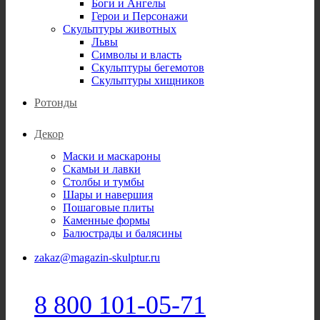
Боги и Ангелы
Герои и Персонажи
Скульптуры животных
Львы
Символы и власть
Скульптуры бегемотов
Скульптуры хищников
Ротонды
Декор
Маски и маскароны
Скамьи и лавки
Столбы и тумбы
Шары и навершия
Пошаговые плиты
Каменные формы
Балюстрады и балясины
zakaz@magazin-skulptur.ru
8 800 101-05-71