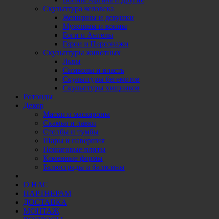
Скульптура человека
Женщины и девушки
Мужчины и воины
Боги и Ангелы
Герои и Персонажи
Скульптуры животных
Львы
Символы и власть
Скульптуры бегемотов
Скульптуры хищников
Ротонды
Декор
Маски и маскароны
Скамьи и лавки
Столбы и тумбы
Шары и навершия
Пошаговые плиты
Каменные формы
Балюстрады и балясины
О НАС
ПАРТНЕРАМ
ДОСТАВКА
МОНТАЖ