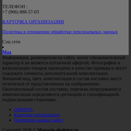
ТЕЛЕФОН :
+7 (966) 888-57-03
КАРТОЧКА ОРГАНИЗАЦИИ
Политика в отношении обработки персональных данных
Соц сети
Mах
Информация, размещенная на сайте, носит ознакомительный
характер и не является публичной офертой. Фотографии и
визуализации товаров приведены в качестве примера и могут
содержать элементы дополнительной комплектации.
Внешний вид, цвет, комплектация и состав поставки могут
отличаться от представленных на изображениях.
Окончательный состав поставки, перечень оборудования и
комплектация определяются договором и спецификацией,
подписанными сторонами.
ОФЕРТА
Карточка организации
Портфолио наших работ
Copyright 2026 ©
Magazin-skulptur.ru
.