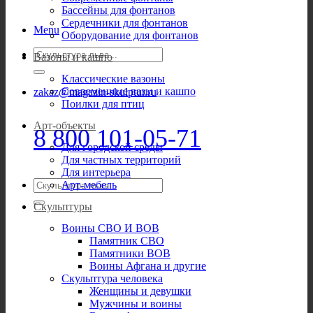
Бассейны для фонтанов
Сердечники для фонтанов
Menu
Оборудование для фонтанов
Искать:
Вазоны и кашпо
Классические вазоны
Современные вазы и кашпо
zakaz@magazin-skulptur.ru
Поилки для птиц
Арт-объекты
8 800 101-05-71
Для городской среды
Для частных территорий
Для интерьера
Искать:
Арт-мебель
Скульптуры
Воины СВО И ВОВ
Памятник СВО
Памятники ВОВ
Воины Афгана и другие
Скульптура человека
Женщины и девушки
Мужчины и воины