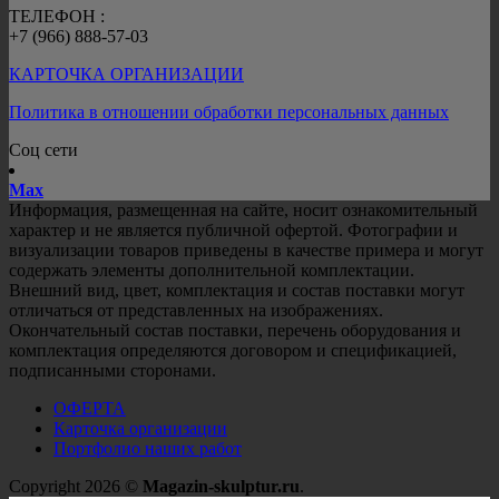
ТЕЛЕФОН :
+7 (966) 888-57-03
КАРТОЧКА ОРГАНИЗАЦИИ
Политика в отношении обработки персональных данных
Соц сети
Mах
Информация, размещенная на сайте, носит ознакомительный
характер и не является публичной офертой. Фотографии и
визуализации товаров приведены в качестве примера и могут
содержать элементы дополнительной комплектации.
Внешний вид, цвет, комплектация и состав поставки могут
отличаться от представленных на изображениях.
Окончательный состав поставки, перечень оборудования и
комплектация определяются договором и спецификацией,
подписанными сторонами.
ОФЕРТА
Карточка организации
Портфолио наших работ
Copyright 2026 ©
Magazin-skulptur.ru
.