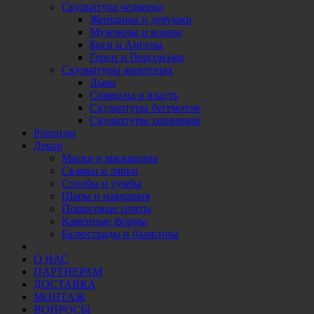
Скульптура человека
Женщины и девушки
Мужчины и воины
Боги и Ангелы
Герои и Персонажи
Скульптуры животных
Львы
Символы и власть
Скульптуры бегемотов
Скульптуры хищников
Ротонды
Декор
Маски и маскароны
Скамьи и лавки
Столбы и тумбы
Шары и навершия
Пошаговые плиты
Каменные формы
Балюстрады и балясины
О НАС
ПАРТНЕРАМ
ДОСТАВКА
МОНТАЖ
ВОПРОСЫ