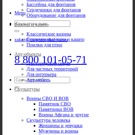
Бассейны для фонтанов
Сердечники для фонтанов
Menu
Оборудование для фонтанов
Искать:
Вазоны и кашпо
Классические вазоны
Современные вазы и кашпо
zakaz@magazin-skulptur.ru
Поилки для птиц
Арт-объекты
8 800 101-05-71
Для городской среды
Для частных территорий
Для интерьера
Искать:
Арт-мебель
Скульптуры
Воины СВО И ВОВ
Памятник СВО
Памятники ВОВ
Воины Афгана и другие
Скульптура человека
Женщины и девушки
Мужчины и воины