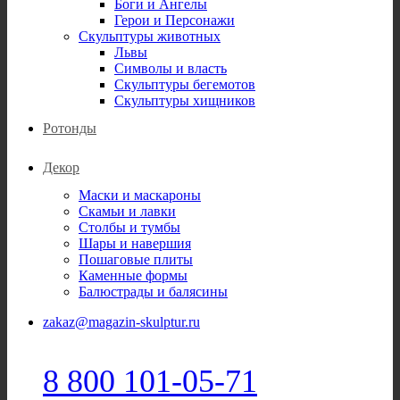
Боги и Ангелы
Герои и Персонажи
Скульптуры животных
Львы
Символы и власть
Скульптуры бегемотов
Скульптуры хищников
Ротонды
Декор
Маски и маскароны
Скамьи и лавки
Столбы и тумбы
Шары и навершия
Пошаговые плиты
Каменные формы
Балюстрады и балясины
zakaz@magazin-skulptur.ru
8 800 101-05-71