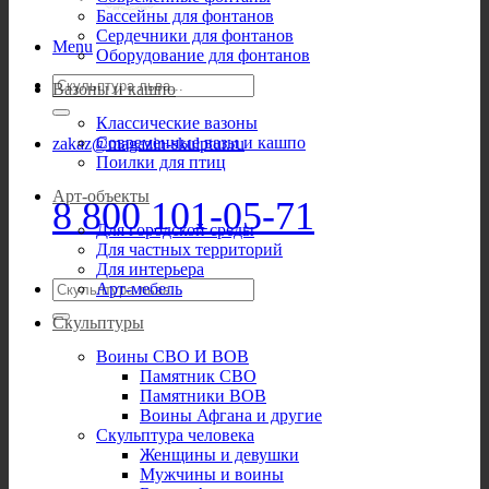
Бассейны для фонтанов
Сердечники для фонтанов
Menu
Оборудование для фонтанов
Искать:
Вазоны и кашпо
Классические вазоны
Современные вазы и кашпо
zakaz@magazin-skulptur.ru
Поилки для птиц
Арт-объекты
8 800 101-05-71
Для городской среды
Для частных территорий
Для интерьера
Искать:
Арт-мебель
Скульптуры
Воины СВО И ВОВ
Памятник СВО
Памятники ВОВ
Воины Афгана и другие
Скульптура человека
Женщины и девушки
Мужчины и воины