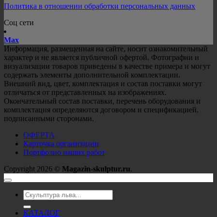
Политика в отношении обработки персональных данных
Соц сети
Mах
Информация, размещенная на сайте, носит ознакомительный
характер и не является публичной офертой. Фотографии и
визуализации товаров приведены в качестве примера и могут
содержать элементы дополнительной комплектации.
Внешний вид, цвет, комплектация и состав поставки могут
отличаться от представленных на изображениях.
Окончательный состав поставки, перечень оборудования и
комплектация определяются договором и спецификацией,
подписанными сторонами.
ОФЕРТА
Карточка организации
Портфолио наших работ
Copyright 2026 ©
Magazin-skulptur.ru
.
Искать:
КАТАЛОГ