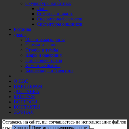
Скульптуры животных
Львы
Символы и власть
Скульптуры бегемотов
Скульптуры хищников
Ротонды
Декор
Маски и маскароны
Скамьи и лавки
Столбы и тумбы
Шары и навершия
Пошаговые плиты
Каменные формы
Балюстрады и балясины
О НАС
ПАРТНЕРАМ
ДОСТАВКА
МОНТАЖ
ВОПРОСЫ
КОНТАКТЫ
ЖУРНАЛ
Оставаясь на сайте, вы соглашаетесь на использование файлов
куки
Хорошо
Политика конфиденциальности