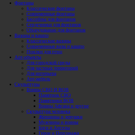
Фонтаны
Классические фонтаны
Современные фонтаны
Бассейны для фонтанов
Сердечники для фонтанов
Оборудование для фонтанов
Вазоны и кашпо
Классические вазоны
Современные вазы и кашпо
Поилки для птиц
Арт-объекты
Для городской среды
Для частных территорий
Для интерьера
Арт-мебель
Скульптуры
Воины СВО И ВОВ
Памятник СВО
Памятники ВОВ
Воины Афгана и другие
Скульптура человека
Женщины и девушки
Мужчины и воины
Боги и Ангелы
Герои и Персонажи