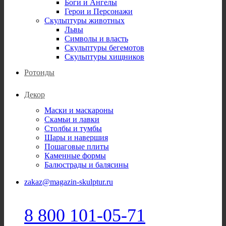
Боги и Ангелы
Герои и Персонажи
Скульптуры животных
Львы
Символы и власть
Скульптуры бегемотов
Скульптуры хищников
Ротонды
Декор
Маски и маскароны
Скамьи и лавки
Столбы и тумбы
Шары и навершия
Пошаговые плиты
Каменные формы
Балюстрады и балясины
zakaz@magazin-skulptur.ru
8 800 101-05-71