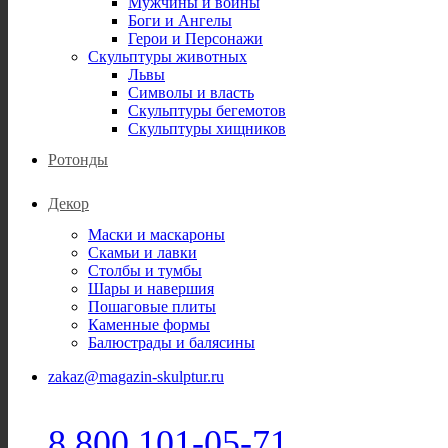
Мужчины и воины
Боги и Ангелы
Герои и Персонажи
Скульптуры животных
Львы
Символы и власть
Скульптуры бегемотов
Скульптуры хищников
Ротонды
Декор
Маски и маскароны
Скамьи и лавки
Столбы и тумбы
Шары и навершия
Пошаговые плиты
Каменные формы
Балюстрады и балясины
zakaz@magazin-skulptur.ru
8 800 101-05-71