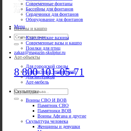
Современные фонтаны
Бассейны для фонтанов
Сердечники для фонтанов
Оборудование для фонтанов
Menu
Вазоны и кашпо
Искать:
Классические вазоны
Современные вазы и кашпо
Поилки для птиц
zakaz@magazin-skulptur.ru
Арт-объекты
Для городской среды
8 800 101-05-71
Для частных территорий
Для интерьера
Арт-мебель
Искать:
Скульптуры
Воины СВО И ВОВ
Памятник СВО
Памятники ВОВ
Воины Афгана и другие
Скульптура человека
Женщины и девушки