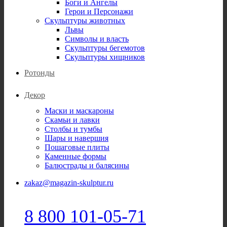
Боги и Ангелы
Герои и Персонажи
Скульптуры животных
Львы
Символы и власть
Скульптуры бегемотов
Скульптуры хищников
Ротонды
Декор
Маски и маскароны
Скамьи и лавки
Столбы и тумбы
Шары и навершия
Пошаговые плиты
Каменные формы
Балюстрады и балясины
zakaz@magazin-skulptur.ru
8 800 101-05-71