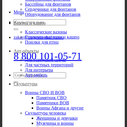
Бассейны для фонтанов
Сердечники для фонтанов
Menu
Оборудование для фонтанов
Искать:
Вазоны и кашпо
Классические вазоны
Современные вазы и кашпо
zakaz@magazin-skulptur.ru
Поилки для птиц
Арт-объекты
8 800 101-05-71
Для городской среды
Для частных территорий
Для интерьера
Искать:
Арт-мебель
Скульптуры
Воины СВО И ВОВ
Памятник СВО
Памятники ВОВ
Воины Афгана и другие
Скульптура человека
Женщины и девушки
Мужчины и воины