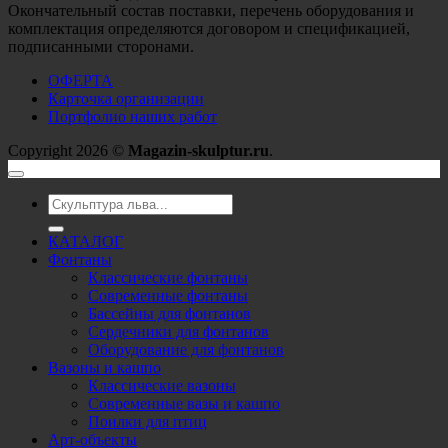
Окончательный состав поставки, перечень оборудования и
комплектация определяются договором и спецификацией,
подписанными сторонами.
ОФЕРТА
Карточка организации
Портфолио наших работ
Copyright 2026 ©
Magazin-skulptur.ru
.
Искать:
КАТАЛОГ
Фонтаны
Классические фонтаны
Современные фонтаны
Бассейны для фонтанов
Сердечники для фонтанов
Оборудование для фонтанов
Вазоны и кашпо
Классические вазоны
Современные вазы и кашпо
Поилки для птиц
Арт-объекты