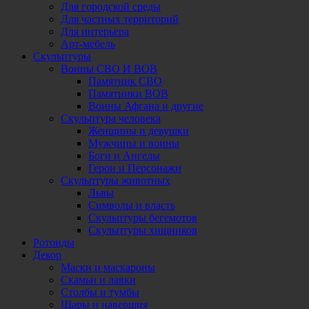
Для городской среды
Для частных территорий
Для интерьера
Арт-мебель
Скульптуры
Воины СВО И ВОВ
Памятник СВО
Памятники ВОВ
Воины Афгана и другие
Скульптура человека
Женщины и девушки
Мужчины и воины
Боги и Ангелы
Герои и Персонажи
Скульптуры животных
Львы
Символы и власть
Скульптуры бегемотов
Скульптуры хищников
Ротонды
Декор
Маски и маскароны
Скамьи и лавки
Столбы и тумбы
Шары и навершия