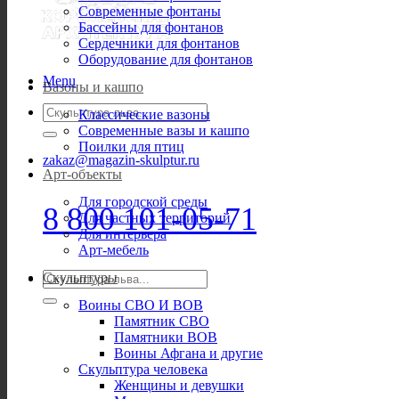
Современные фонтаны
Бассейны для фонтанов
Сердечники для фонтанов
Оборудование для фонтанов
Menu
Вазоны и кашпо
Искать:
Классические вазоны
Современные вазы и кашпо
Поилки для птиц
zakaz@magazin-skulptur.ru
Арт-объекты
Для городской среды
8 800 101-05-71
Для частных территорий
Для интерьера
Арт-мебель
Искать:
Скульптуры
Воины СВО И ВОВ
Памятник СВО
Памятники ВОВ
Воины Афгана и другие
Скульптура человека
Женщины и девушки