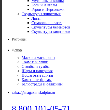
Мужчины и воины
Боги и Ангелы
Герои и Персонажи
Скульптуры животных
Львы
Символы и власть
Скульптуры бегемотов
Скульптуры хищников
Ротонды
Декор
Маски и маскароны
Скамьи и лавки
Столбы и тумбы
Шары и навершия
Пошаговые плиты
Каменные формы
Балюстрады и балясины
zakaz@magazin-skulptur.ru
8 800 101-05-71