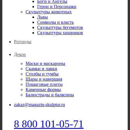
Боги и Ангелы
Герои и Персонажи
Скульптуры животных
Львы
Символы и власть
Скульптуры бегемотов
Скульптуры хищников
Ротонды
Декор
Маски и маскароны
Скамьи и лавки
Столбы и тумбы
Шары и навершия
Пошаговые плиты
Каменные формы
Балюстрады и балясины
zakaz@magazin-skulptur.ru
8 800 101-05-71