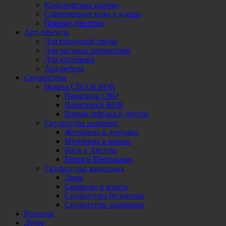
Классические вазоны
Современные вазы и кашпо
Поилки для птиц
Арт-объекты
Для городской среды
Для частных территорий
Для интерьера
Арт-мебель
Скульптуры
Воины СВО И ВОВ
Памятник СВО
Памятники ВОВ
Воины Афгана и другие
Скульптура человека
Женщины и девушки
Мужчины и воины
Боги и Ангелы
Герои и Персонажи
Скульптуры животных
Львы
Символы и власть
Скульптуры бегемотов
Скульптуры хищников
Ротонды
Декор