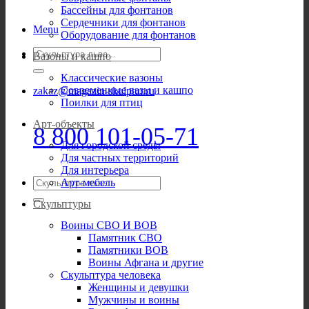
Бассейны для фонтанов
Сердечники для фонтанов
Menu
Оборудование для фонтанов
Искать:
Вазоны и кашпо
Классические вазоны
Современные вазы и кашпо
zakaz@magazin-skulptur.ru
Поилки для птиц
Арт-объекты
8 800 101-05-71
Для городской среды
Для частных территорий
Для интерьера
Искать:
Арт-мебель
Скульптуры
Воины СВО И ВОВ
Памятник СВО
Памятники ВОВ
Воины Афгана и другие
Скульптура человека
Женщины и девушки
Мужчины и воины