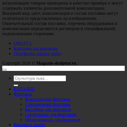
визуализации товаров приведены в качестве примера и могут
содержать элементы дополнительной комплектации.
Внешний вид, цвет, комплектация и состав поставки могут
отличаться от представленных на изображениях.
Окончательный состав поставки, перечень оборудования и
комплектация определяются договором и спецификацией,
подписанными сторонами.
ОФЕРТА
Карточка организации
Портфолио наших работ
Copyright 2026 ©
Magazin-skulptur.ru
.
Искать:
КАТАЛОГ
Фонтаны
Классические фонтаны
Современные фонтаны
Бассейны для фонтанов
Сердечники для фонтанов
Оборудование для фонтанов
Вазоны и кашпо