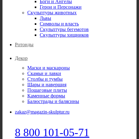
Боги и Ангелы
Герои и Персонажи
Скульптуры животных
Львы
Символы и власть
Скульптуры бегемотов
Скульптуры хищников
Ротонды
Декор
Маски и маскароны
Скамьи и лавки
Столбы и тумбы
Шары и навершия
Пошаговые плиты
Каменные формы
Балюстрады и балясины
zakaz@magazin-skulptur.ru
8 800 101-05-71