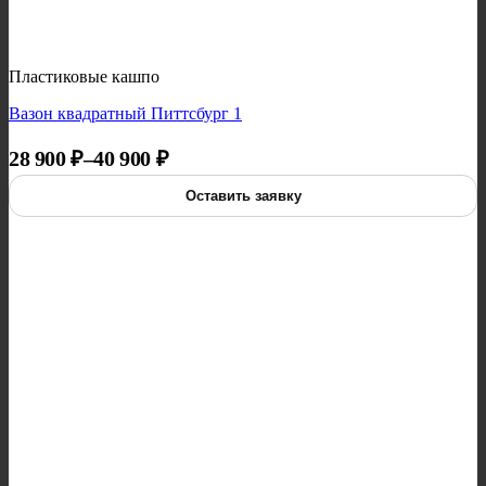
Пластиковые кашпо
Вазон квадратный Питтсбург 1
Диапазон цен: 28 900 ₽ – 40 900 ₽
28 900
₽
–
40 900
₽
Оставить заявку