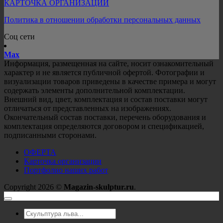
КАРТОЧКА ОРГАНИЗАЦИИ
Политика в отношении обработки персональных данных
Соц сети
Mах
Информация, размещенная на сайте, носит ознакомительный
характер и не является публичной офертой. Фотографии и
визуализации товаров приведены в качестве примера и могут
содержать элементы дополнительной комплектации.
Внешний вид, цвет, комплектация и состав поставки могут
отличаться от представленных на изображениях.
Окончательный состав поставки, перечень оборудования и
комплектация определяются договором и спецификацией,
подписанными сторонами.
ОФЕРТА
Карточка организации
Портфолио наших работ
Copyright 2026 ©
Magazin-skulptur.ru
.
Искать: