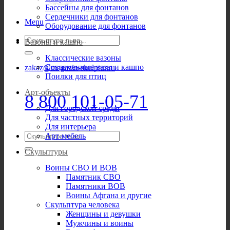
Бассейны для фонтанов
Сердечники для фонтанов
Menu
Оборудование для фонтанов
Искать:
Вазоны и кашпо
Классические вазоны
Современные вазы и кашпо
zakaz@magazin-skulptur.ru
Поилки для птиц
Арт-объекты
8 800 101-05-71
Для городской среды
Для частных территорий
Для интерьера
Искать:
Арт-мебель
Скульптуры
Воины СВО И ВОВ
Памятник СВО
Памятники ВОВ
Воины Афгана и другие
Скульптура человека
Женщины и девушки
Мужчины и воины