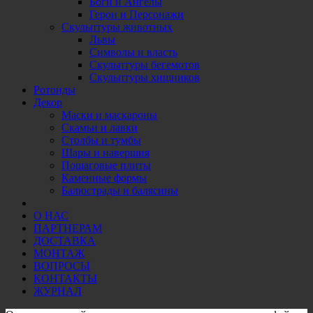
Боги и Ангелы
Герои и Персонажи
Скульптуры животных
Львы
Символы и власть
Скульптуры бегемотов
Скульптуры хищников
Ротонды
Декор
Маски и маскароны
Скамьи и лавки
Столбы и тумбы
Шары и навершия
Пошаговые плиты
Каменные формы
Балюстрады и балясины
О НАС
ПАРТНЕРАМ
ДОСТАВКА
МОНТАЖ
ВОПРОСЫ
КОНТАКТЫ
ЖУРНАЛ