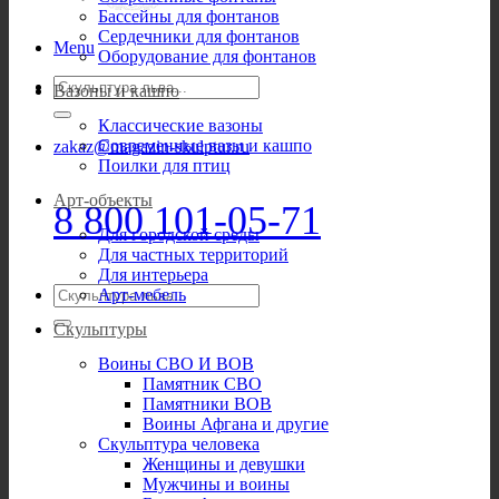
Бассейны для фонтанов
Сердечники для фонтанов
Menu
Оборудование для фонтанов
Искать:
Вазоны и кашпо
Классические вазоны
Современные вазы и кашпо
zakaz@magazin-skulptur.ru
Поилки для птиц
Арт-объекты
8 800 101-05-71
Для городской среды
Для частных территорий
Для интерьера
Искать:
Арт-мебель
Скульптуры
Воины СВО И ВОВ
Памятник СВО
Памятники ВОВ
Воины Афгана и другие
Скульптура человека
Женщины и девушки
Мужчины и воины