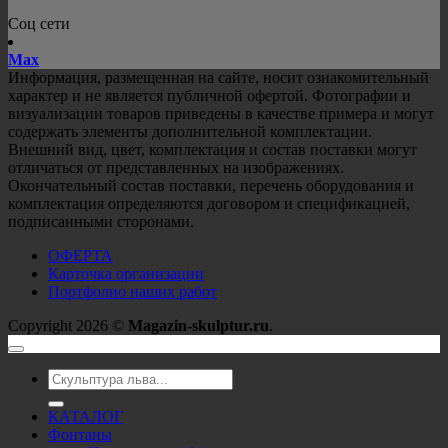
Соц сети
Mах
Информация, размещенная на сайте, носит ознакомительный
характер и не является публичной офертой. Фотографии и
визуализации товаров приведены в качестве примера и могут
содержать элементы дополнительной комплектации.
Внешний вид, цвет, комплектация и состав поставки могут
отличаться от представленных на изображениях.
Окончательный состав поставки, перечень оборудования и
комплектация определяются договором и спецификацией,
подписанными сторонами.
ОФЕРТА
Карточка организации
Портфолио наших работ
Copyright 2026 ©
Magazin-skulptur.ru
.
Искать:
КАТАЛОГ
Фонтаны