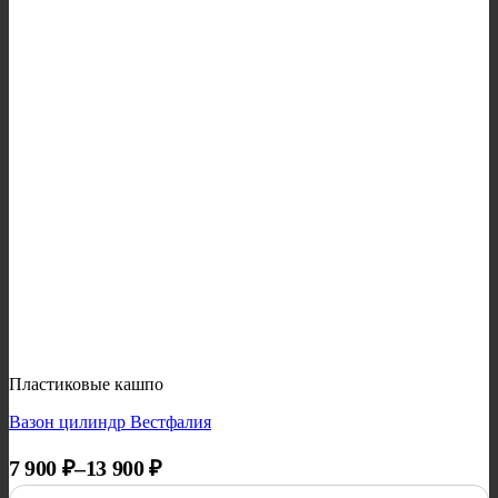
Пластиковые кашпо
Вазон цилиндр Вестфалия
Диапазон цен: 7 900 ₽ – 13 900 ₽
7 900
₽
–
13 900
₽