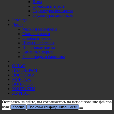
Львы
Символы и власть
Скульптуры бегемотов
Скульптуры хищников
Ротонды
Декор
Маски и маскароны
Скамьи и лавки
Столбы и тумбы
Шары и навершия
Пошаговые плиты
Каменные формы
Балюстрады и балясины
О НАС
ПАРТНЕРАМ
ДОСТАВКА
МОНТАЖ
ВОПРОСЫ
КОНТАКТЫ
ЖУРНАЛ
Оставаясь на сайте, вы соглашаетесь на использование файлов
куки
Хорошо
Политика конфиденциальности