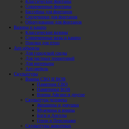
Классические фонтаны
Современные фонтаны
Бассейны для фонтанов
Сердечники для фонтанов
Оборудование для фонтанов
Вазоны и кашпо
Классические вазоны
Современные вазы и кашпо
Поилки для птиц
Арт-объекты
Для городской среды
Для частных территорий
Для интерьера
Арт-мебель
Скульптуры
Воины СВО И ВОВ
Памятник СВО
Памятники ВОВ
Воины Афгана и другие
Скульптура человека
Женщины и девушки
Мужчины и воины
Боги и Ангелы
Герои и Персонажи
Скульптуры животных