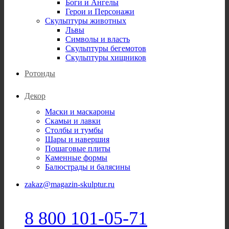
Боги и Ангелы
Герои и Персонажи
Скульптуры животных
Львы
Символы и власть
Скульптуры бегемотов
Скульптуры хищников
Ротонды
Декор
Маски и маскароны
Скамьи и лавки
Столбы и тумбы
Шары и навершия
Пошаговые плиты
Каменные формы
Балюстрады и балясины
zakaz@magazin-skulptur.ru
8 800 101-05-71