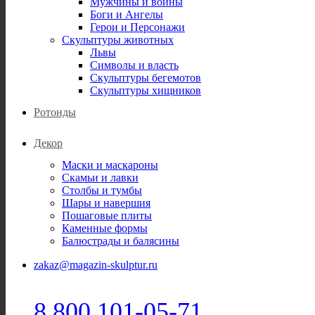
Мужчины и воины
Боги и Ангелы
Герои и Персонажи
Скульптуры животных
Львы
Символы и власть
Скульптуры бегемотов
Скульптуры хищников
Ротонды
Декор
Маски и маскароны
Скамьи и лавки
Столбы и тумбы
Шары и навершия
Пошаговые плиты
Каменные формы
Балюстрады и балясины
zakaz@magazin-skulptur.ru
8 800 101-05-71