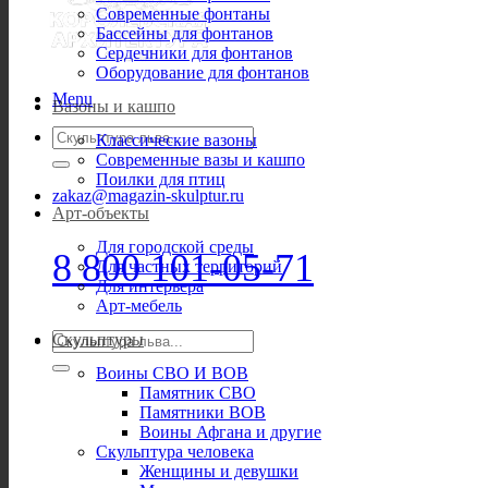
Современные фонтаны
Бассейны для фонтанов
Сердечники для фонтанов
Оборудование для фонтанов
Menu
Вазоны и кашпо
Искать:
Классические вазоны
Современные вазы и кашпо
Поилки для птиц
zakaz@magazin-skulptur.ru
Арт-объекты
Для городской среды
8 800 101-05-71
Для частных территорий
Для интерьера
Арт-мебель
Искать:
Скульптуры
Воины СВО И ВОВ
Памятник СВО
Памятники ВОВ
Воины Афгана и другие
Скульптура человека
Женщины и девушки