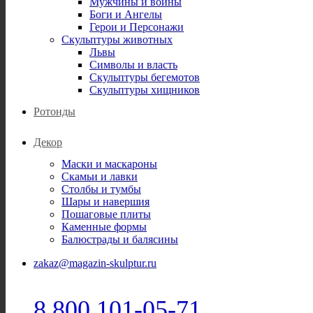
Мужчины и воины
Боги и Ангелы
Герои и Персонажи
Скульптуры животных
Львы
Символы и власть
Скульптуры бегемотов
Скульптуры хищников
Ротонды
Декор
Маски и маскароны
Скамьи и лавки
Столбы и тумбы
Шары и навершия
Пошаговые плиты
Каменные формы
Балюстрады и балясины
zakaz@magazin-skulptur.ru
8 800 101-05-71