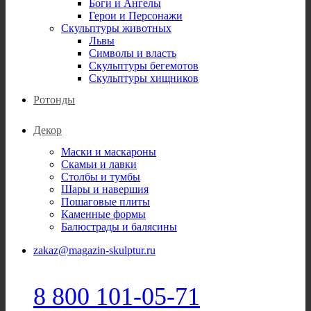
Боги и Ангелы
Герои и Персонажи
Скульптуры животных
Львы
Символы и власть
Скульптуры бегемотов
Скульптуры хищников
Ротонды
Декор
Маски и маскароны
Скамьи и лавки
Столбы и тумбы
Шары и навершия
Пошаговые плиты
Каменные формы
Балюстрады и балясины
zakaz@magazin-skulptur.ru
8 800 101-05-71