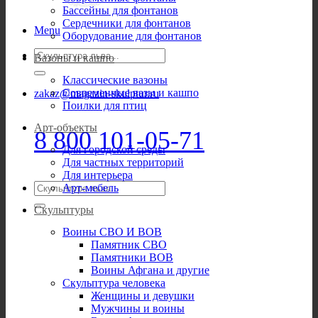
Бассейны для фонтанов
Сердечники для фонтанов
Menu
Оборудование для фонтанов
Искать:
Вазоны и кашпо
Классические вазоны
Современные вазы и кашпо
zakaz@magazin-skulptur.ru
Поилки для птиц
Арт-объекты
8 800 101-05-71
Для городской среды
Для частных территорий
Для интерьера
Искать:
Арт-мебель
Скульптуры
Воины СВО И ВОВ
Памятник СВО
Памятники ВОВ
Воины Афгана и другие
Скульптура человека
Женщины и девушки
Мужчины и воины