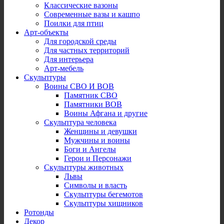
Классические вазоны
Современные вазы и кашпо
Поилки для птиц
Арт-объекты
Для городской среды
Для частных территорий
Для интерьера
Арт-мебель
Скульптуры
Воины СВО И ВОВ
Памятник СВО
Памятники ВОВ
Воины Афгана и другие
Скульптура человека
Женщины и девушки
Мужчины и воины
Боги и Ангелы
Герои и Персонажи
Скульптуры животных
Львы
Символы и власть
Скульптуры бегемотов
Скульптуры хищников
Ротонды
Декор