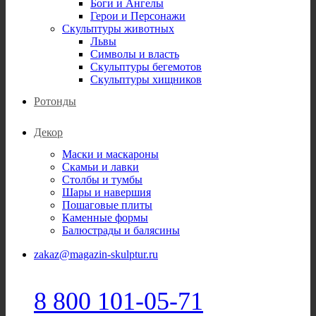
Боги и Ангелы
Герои и Персонажи
Скульптуры животных
Львы
Символы и власть
Скульптуры бегемотов
Скульптуры хищников
Ротонды
Декор
Маски и маскароны
Скамьи и лавки
Столбы и тумбы
Шары и навершия
Пошаговые плиты
Каменные формы
Балюстрады и балясины
zakaz@magazin-skulptur.ru
8 800 101-05-71