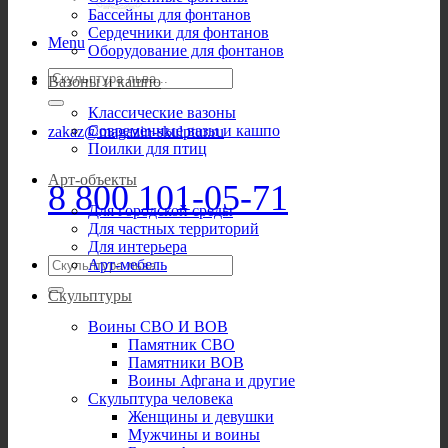
Бассейны для фонтанов
Сердечники для фонтанов
Menu
Оборудование для фонтанов
Искать:
Вазоны и кашпо
Классические вазоны
Современные вазы и кашпо
zakaz@magazin-skulptur.ru
Поилки для птиц
Арт-объекты
8 800 101-05-71
Для городской среды
Для частных территорий
Для интерьера
Искать:
Арт-мебель
Скульптуры
Воины СВО И ВОВ
Памятник СВО
Памятники ВОВ
Воины Афгана и другие
Скульптура человека
Женщины и девушки
Мужчины и воины