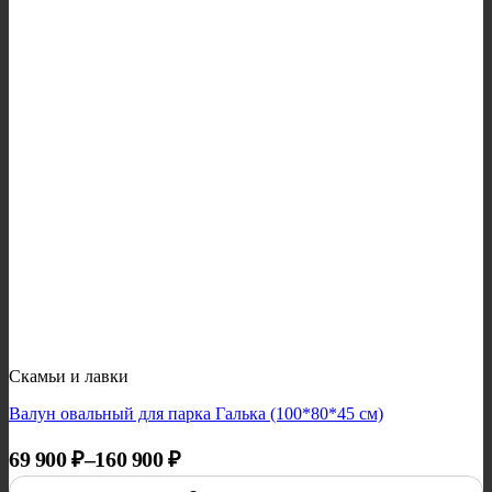
Скамьи и лавки
Валун овальный для парка Галька (100*80*45 см)
Диапазон цен: 69 900 ₽ – 160 900 ₽
69 900
₽
–
160 900
₽