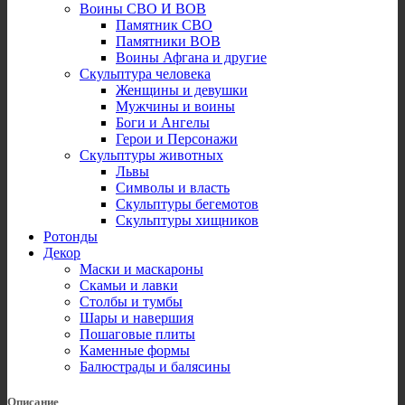
Воины СВО И ВОВ
Памятник СВО
Памятники ВОВ
Воины Афгана и другие
Скульптура человека
Женщины и девушки
Мужчины и воины
Боги и Ангелы
Герои и Персонажи
Скульптуры животных
Львы
Символы и власть
Скульптуры бегемотов
Скульптуры хищников
Ротонды
Декор
Маски и маскароны
Скамьи и лавки
Столбы и тумбы
Шары и навершия
Пошаговые плиты
Каменные формы
Балюстрады и балясины
Описание