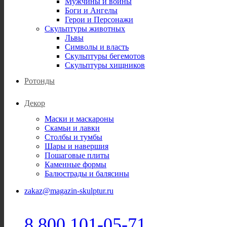
Мужчины и воины
Боги и Ангелы
Герои и Персонажи
Скульптуры животных
Львы
Символы и власть
Скульптуры бегемотов
Скульптуры хищников
Ротонды
Декор
Маски и маскароны
Скамьи и лавки
Столбы и тумбы
Шары и навершия
Пошаговые плиты
Каменные формы
Балюстрады и балясины
zakaz@magazin-skulptur.ru
8 800 101-05-71