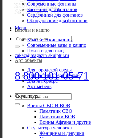
Современные фонтаны
Бассейны для фонтанов
Сердечники для фонтанов
Оборудование для фонтанов
Menu
Вазоны и кашпо
Искать:
Классические вазоны
Современные вазы и кашпо
Поилки для птиц
zakaz@magazin-skulptur.ru
Арт-объекты
Для городской среды
8 800 101-05-71
Для частных территорий
Для интерьера
Арт-мебель
Искать:
Скульптуры
Воины СВО И ВОВ
Памятник СВО
Памятники ВОВ
Воины Афгана и другие
Скульптура человека
Женщины и девушки