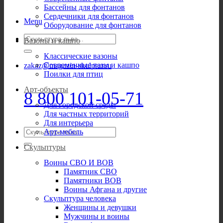
Бассейны для фонтанов
Сердечники для фонтанов
Menu
Оборудование для фонтанов
Искать:
Вазоны и кашпо
Классические вазоны
Современные вазы и кашпо
zakaz@magazin-skulptur.ru
Поилки для птиц
Арт-объекты
8 800 101-05-71
Для городской среды
Для частных территорий
Для интерьера
Искать:
Арт-мебель
Скульптуры
Воины СВО И ВОВ
Памятник СВО
Памятники ВОВ
Воины Афгана и другие
Скульптура человека
Женщины и девушки
Мужчины и воины