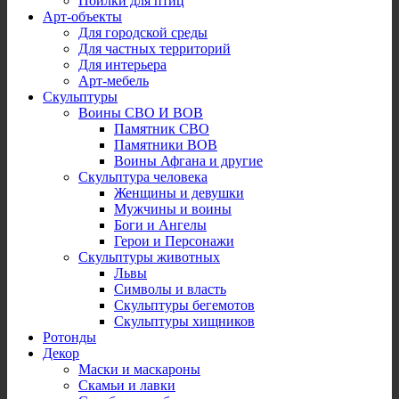
Поилки для птиц
Арт-объекты
Для городской среды
Для частных территорий
Для интерьера
Арт-мебель
Скульптуры
Воины СВО И ВОВ
Памятник СВО
Памятники ВОВ
Воины Афгана и другие
Скульптура человека
Женщины и девушки
Мужчины и воины
Боги и Ангелы
Герои и Персонажи
Скульптуры животных
Львы
Символы и власть
Скульптуры бегемотов
Скульптуры хищников
Ротонды
Декор
Маски и маскароны
Скамьи и лавки