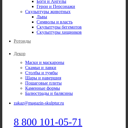
Боги и Ангелы
Герои и Персонажи
Скульптуры животных
Львы
Символы и власть
Скульптуры бегемотов
Скульптуры хищников
Ротонды
Декор
Маски и маскароны
Скамьи и лавки
Столбы и тумбы
Шары и навершия
Пошаговые плиты
Каменные формы
Балюстрады и балясины
zakaz@magazin-skulptur.ru
8 800 101-05-71