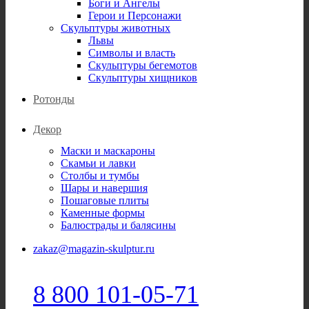
Боги и Ангелы
Герои и Персонажи
Скульптуры животных
Львы
Символы и власть
Скульптуры бегемотов
Скульптуры хищников
Ротонды
Декор
Маски и маскароны
Скамьи и лавки
Столбы и тумбы
Шары и навершия
Пошаговые плиты
Каменные формы
Балюстрады и балясины
zakaz@magazin-skulptur.ru
8 800 101-05-71