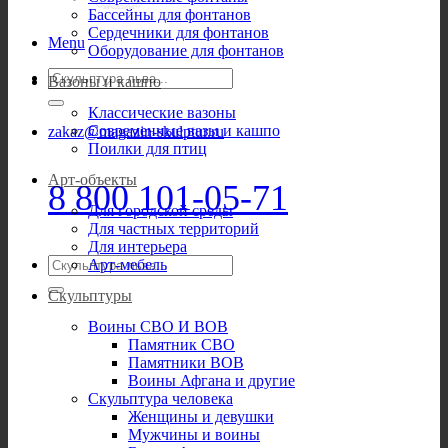
Бассейны для фонтанов
Сердечники для фонтанов
Menu
Оборудование для фонтанов
Искать:
Вазоны и кашпо
Классические вазоны
Современные вазы и кашпо
zakaz@magazin-skulptur.ru
Поилки для птиц
Арт-объекты
8 800 101-05-71
Для городской среды
Для частных территорий
Для интерьера
Искать:
Арт-мебель
Скульптуры
Воины СВО И ВОВ
Памятник СВО
Памятники ВОВ
Воины Афгана и другие
Скульптура человека
Женщины и девушки
Мужчины и воины