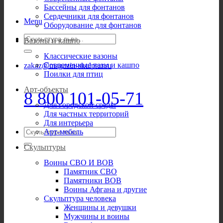
Бассейны для фонтанов
Сердечники для фонтанов
Menu
Оборудование для фонтанов
Искать:
Вазоны и кашпо
Классические вазоны
Современные вазы и кашпо
zakaz@magazin-skulptur.ru
Поилки для птиц
Арт-объекты
8 800 101-05-71
Для городской среды
Для частных территорий
Для интерьера
Искать:
Арт-мебель
Скульптуры
Воины СВО И ВОВ
Памятник СВО
Памятники ВОВ
Воины Афгана и другие
Скульптура человека
Женщины и девушки
Мужчины и воины