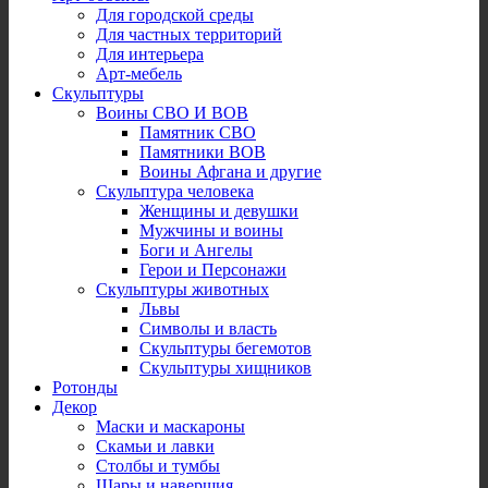
Для городской среды
Для частных территорий
Для интерьера
Арт-мебель
Скульптуры
Воины СВО И ВОВ
Памятник СВО
Памятники ВОВ
Воины Афгана и другие
Скульптура человека
Женщины и девушки
Мужчины и воины
Боги и Ангелы
Герои и Персонажи
Скульптуры животных
Львы
Символы и власть
Скульптуры бегемотов
Скульптуры хищников
Ротонды
Декор
Маски и маскароны
Скамьи и лавки
Столбы и тумбы
Шары и навершия