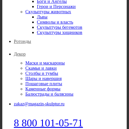
Боги и Ангелы
Герои и Персонажи
Скульптуры животных
Львы
Символы и власть
Скульптуры бегемотов
Скульптуры хищников
Ротонды
Декор
Маски и маскароны
Скамьи и лавки
Столбы и тумбы
Шары и навершия
Пошаговые плиты
Каменные формы
Балюстрады и балясины
zakaz@magazin-skulptur.ru
8 800 101-05-71