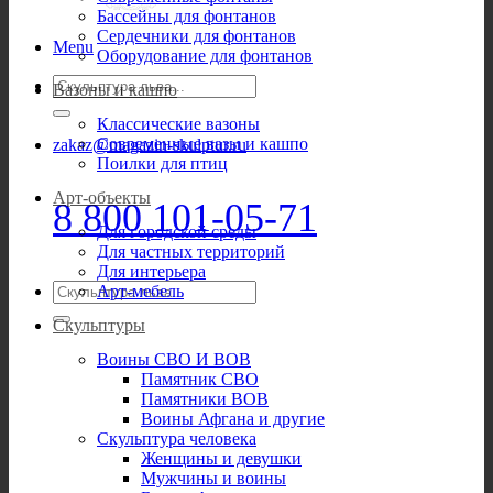
Бассейны для фонтанов
Сердечники для фонтанов
Menu
Оборудование для фонтанов
Искать:
Вазоны и кашпо
Классические вазоны
Современные вазы и кашпо
zakaz@magazin-skulptur.ru
Поилки для птиц
Арт-объекты
8 800 101-05-71
Для городской среды
Для частных территорий
Для интерьера
Искать:
Арт-мебель
Скульптуры
Воины СВО И ВОВ
Памятник СВО
Памятники ВОВ
Воины Афгана и другие
Скульптура человека
Женщины и девушки
Мужчины и воины