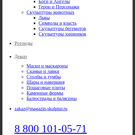
Боги и Ангелы
Герои и Персонажи
Скульптуры животных
Львы
Символы и власть
Скульптуры бегемотов
Скульптуры хищников
Ротонды
Декор
Маски и маскароны
Скамьи и лавки
Столбы и тумбы
Шары и навершия
Пошаговые плиты
Каменные формы
Балюстрады и балясины
zakaz@magazin-skulptur.ru
8 800 101-05-71