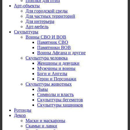
Поилки для птиц
Арт-объекты
Для городской среды
Для частных территорий
Для интерьера
Арт-мебель
Скульптуры
Воины СВО И ВОВ
Памятник СВО
Памятники ВОВ
Воины Афгана и другие
Скульптура человека
Женщины и девушки
Мужчины и воины
Боги и Ангелы
Герои и Персонажи
Скульптуры животных
Львы
Символы и власть
Скульптуры бегемотов
Скульптуры хищников
Ротонды
Декор
Маски и маскароны
Скамьи и лавки