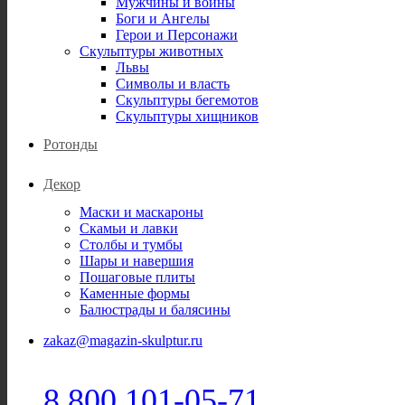
Мужчины и воины
Боги и Ангелы
Герои и Персонажи
Скульптуры животных
Львы
Символы и власть
Скульптуры бегемотов
Скульптуры хищников
Ротонды
Декор
Маски и маскароны
Скамьи и лавки
Столбы и тумбы
Шары и навершия
Пошаговые плиты
Каменные формы
Балюстрады и балясины
zakaz@magazin-skulptur.ru
8 800 101-05-71