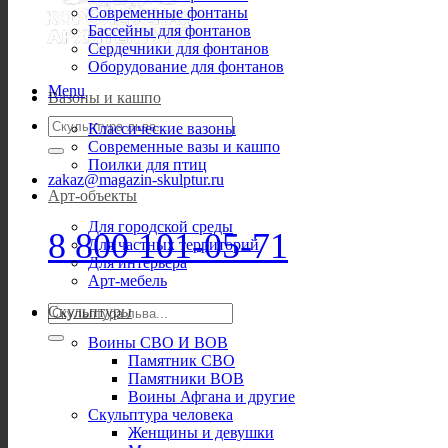
Современные фонтаны
Бассейны для фонтанов
Сердечники для фонтанов
Оборудование для фонтанов
Menu
Вазоны и кашпо
Искать:
Классические вазоны
Современные вазы и кашпо
Поилки для птиц
zakaz@magazin-skulptur.ru
Арт-объекты
Для городской среды
8 800 101-05-71
Для частных территорий
Для интерьера
Арт-мебель
Искать:
Скульптуры
Воины СВО И ВОВ
Памятник СВО
Памятники ВОВ
Воины Афгана и другие
Скульптура человека
Женщины и девушки