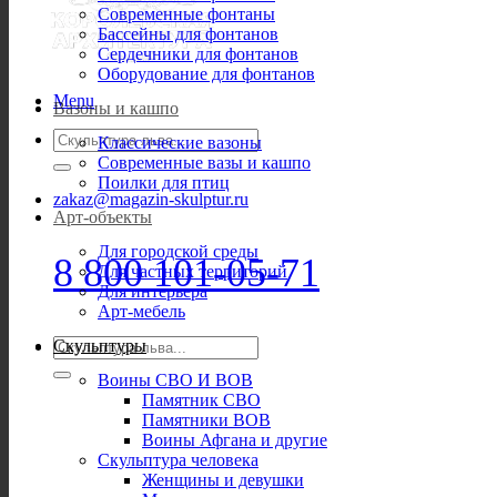
Современные фонтаны
Бассейны для фонтанов
Сердечники для фонтанов
Оборудование для фонтанов
Menu
Вазоны и кашпо
Искать:
Классические вазоны
Современные вазы и кашпо
Поилки для птиц
zakaz@magazin-skulptur.ru
Арт-объекты
Для городской среды
8 800 101-05-71
Для частных территорий
Для интерьера
Арт-мебель
Искать:
Скульптуры
Воины СВО И ВОВ
Памятник СВО
Памятники ВОВ
Воины Афгана и другие
Скульптура человека
Женщины и девушки