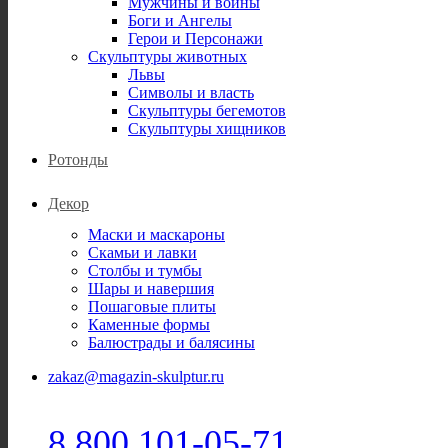
Мужчины и воины
Боги и Ангелы
Герои и Персонажи
Скульптуры животных
Львы
Символы и власть
Скульптуры бегемотов
Скульптуры хищников
Ротонды
Декор
Маски и маскароны
Скамьи и лавки
Столбы и тумбы
Шары и навершия
Пошаговые плиты
Каменные формы
Балюстрады и балясины
zakaz@magazin-skulptur.ru
8 800 101-05-71