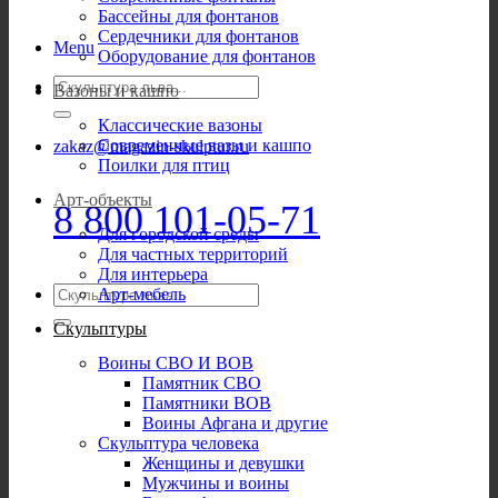
Бассейны для фонтанов
Сердечники для фонтанов
Menu
Оборудование для фонтанов
Искать:
Вазоны и кашпо
Классические вазоны
Современные вазы и кашпо
zakaz@magazin-skulptur.ru
Поилки для птиц
Арт-объекты
8 800 101-05-71
Для городской среды
Для частных территорий
Для интерьера
Искать:
Арт-мебель
Скульптуры
Воины СВО И ВОВ
Памятник СВО
Памятники ВОВ
Воины Афгана и другие
Скульптура человека
Женщины и девушки
Мужчины и воины