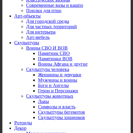
Современные вазы и кашпо
Поилки для птиц
Арт-объекты
Для городской среды
Для частных территорий
Для интерьера
Арт-мебель
Скульптуры
Воины СВО И ВОВ
Памятник СВО
Памятники ВОВ
Воины Афгана и другие
Скульптура человека
Женщины и девушки
Мужчины и воины
Боги и Ангелы
Герои и Персонажи
Скульптуры животных
Львы
Символы и власть
Скульптуры бегемотов
Скульптуры хищников
Ротонды
Декор