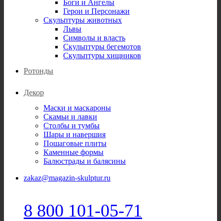
Боги и Ангелы
Герои и Персонажи
Скульптуры животных
Львы
Символы и власть
Скульптуры бегемотов
Скульптуры хищников
Ротонды
Декор
Маски и маскароны
Скамьи и лавки
Столбы и тумбы
Шары и навершия
Пошаговые плиты
Каменные формы
Балюстрады и балясины
zakaz@magazin-skulptur.ru
8 800 101-05-71