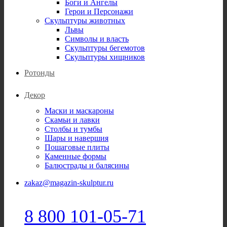
Боги и Ангелы
Герои и Персонажи
Скульптуры животных
Львы
Символы и власть
Скульптуры бегемотов
Скульптуры хищников
Ротонды
Декор
Маски и маскароны
Скамьи и лавки
Столбы и тумбы
Шары и навершия
Пошаговые плиты
Каменные формы
Балюстрады и балясины
zakaz@magazin-skulptur.ru
8 800 101-05-71