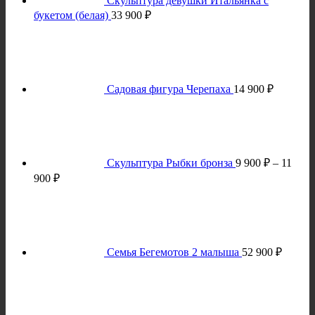
Скульптура девушки Итальянка с
букетом (белая)
33 900
₽
Садовая фигура Черепаха
14 900
₽
Скульптура Рыбки бронза
9 900
₽
–
11
Диапазон
900
₽
цен:
9
900 ₽
–
11
Семья Бегемотов 2 малыша
52 900
₽
900 ₽