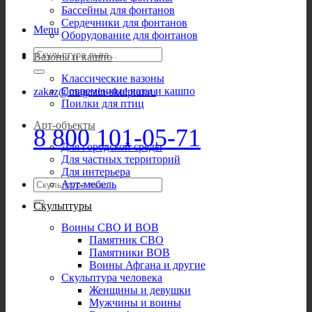
Бассейны для фонтанов
Сердечники для фонтанов
Menu
Оборудование для фонтанов
Искать:
Вазоны и кашпо
Классические вазоны
Современные вазы и кашпо
zakaz@magazin-skulptur.ru
Поилки для птиц
Арт-объекты
8 800 101-05-71
Для городской среды
Для частных территорий
Для интерьера
Искать:
Арт-мебель
Скульптуры
Воины СВО И ВОВ
Памятник СВО
Памятники ВОВ
Воины Афгана и другие
Скульптура человека
Женщины и девушки
Мужчины и воины