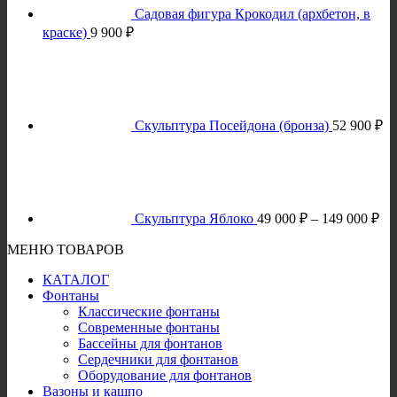
Садовая фигура Крокодил (архбетон, в
краске)
9 900
₽
Скульптура Посейдона (бронза)
52 900
₽
Ди
це
49
00
–
Скульптура Яблоко
49 000
₽
–
149 000
₽
14
00
МЕНЮ ТОВАРОВ
КАТАЛОГ
Фонтаны
Классические фонтаны
Современные фонтаны
Бассейны для фонтанов
Сердечники для фонтанов
Оборудование для фонтанов
Вазоны и кашпо