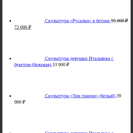
Скульптура «Русалки» в бетоне
95 000
₽
Первоначальная
Текущая
72 000
₽
цена
цена:
составляла
72
95
000 ₽.
000 ₽.
Скульптура девушки Итальянка с
букетом (бежевая)
33 900
₽
Скульптура «Три грации» (белый)
39
900
₽