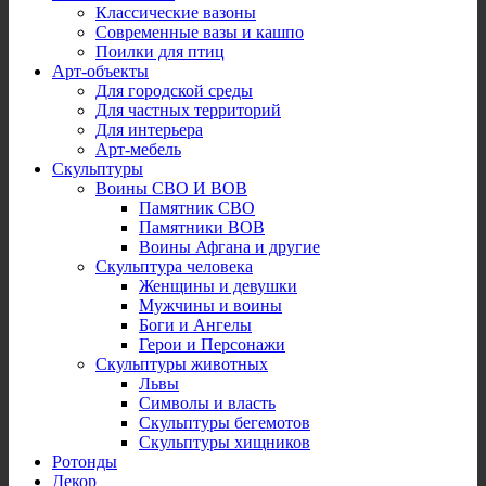
Классические вазоны
Современные вазы и кашпо
Поилки для птиц
Арт-объекты
Для городской среды
Для частных территорий
Для интерьера
Арт-мебель
Скульптуры
Воины СВО И ВОВ
Памятник СВО
Памятники ВОВ
Воины Афгана и другие
Скульптура человека
Женщины и девушки
Мужчины и воины
Боги и Ангелы
Герои и Персонажи
Скульптуры животных
Львы
Символы и власть
Скульптуры бегемотов
Скульптуры хищников
Ротонды
Декор